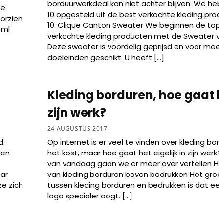
borduurwerkdeal kan niet achter blijven. We h
je
10 opgesteld uit de best verkochte kleding pro
oorzien
10. Clique Canton Sweater We beginnen de top
 ml
verkochte kleding producten met de Sweater v
Deze sweater is voordelig geprijsd en voor me
doeleinden geschikt. U heeft […]
Kleding borduren, hoe gaat 
zijn werk?
24 AUGUSTUS 2017
d.
Op internet is er veel te vinden over kleding b
een
het kost, maar hoe gaat het eigelijk in zijn werk
van vandaag gaan we er meer over vertellen H
aar
van kleding borduren boven bedrukken Het groo
ze zich
tussen kleding borduren en bedrukken is dat 
logo specialer oogt. […]