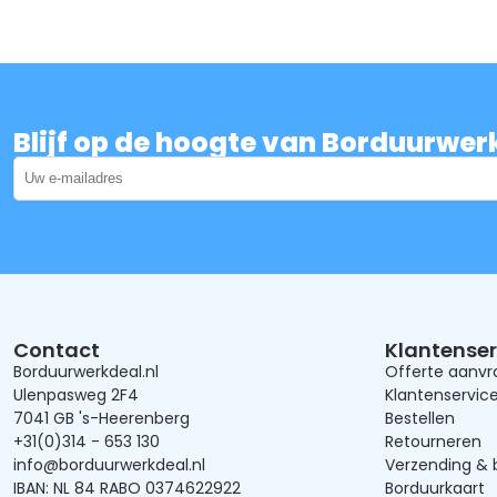
Blijf op de hoogte van Borduurwer
Contact
Klantenser
Borduurwerkdeal.nl
Offerte aanv
Ulenpasweg 2F4
Klantenservic
7041 GB 's-Heerenberg
Bestellen
+31(0)314 - 653 130
Retourneren
info@borduurwerkdeal.nl
Verzending & 
IBAN: NL 84 RABO 0374622922
Borduurkaart