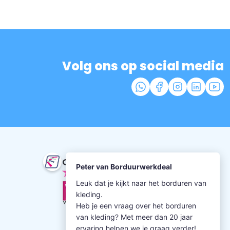
Volg ons op social media
Onze beoordeling
9.5
uit 352 beoordelingen