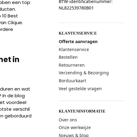
BTW-identificatienummer:
ebben een top
NL822539780B01
ducten.
 10 Best
an Clique.
erdere
KLANTENSERVICE
Offerte aanvragen
Klantenservice
Bestellen
het in
Retourneren
Verzending & Bezorging
Borduurkaart
Veel gestelde vragen
orduren en wat
? In de blog
et voordeel
tste verschil
KLANTENINFORMATIE
een geborduurd
Over ons
Onze werkwijze
Nieuws & blog