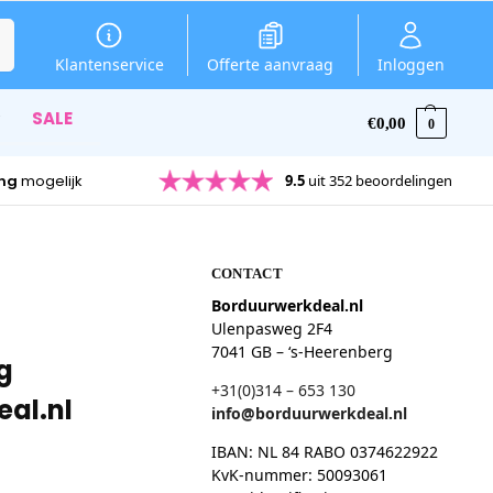
en
Klantenservice
Offerte aanvraag
Inloggen
SALE
€
0,00
0
ing
mogelijk
9.5
uit 352 beoordelingen
CONTACT
Borduurwerkdeal.nl
Ulenpasweg 2F4
7041 GB – ‘s-Heerenberg
g
+31(0)314 – 653 130
eal.nl
info@borduurwerkdeal.nl
IBAN: NL 84 RABO 0374622922
KvK-nummer: 50093061