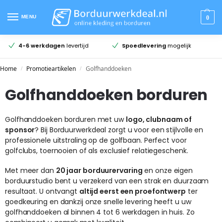
MENU
0
4-6 werkdagen
levertijd
Spoedlevering
mogelijk
Home
Promotieartikelen
Golfhanddoeken
/
/
Golfhanddoeken borduren
Golfhanddoeken borduren met uw
logo, clubnaam of
sponsor
? Bij Borduurwerkdeal zorgt u voor een stijlvolle en
professionele uitstraling op de golfbaan. Perfect voor
golfclubs, toernooien of als exclusief relatiegeschenk.
Met meer dan
20 jaar borduurervaring
en onze eigen
borduurstudio bent u verzekerd van een strak en duurzaam
resultaat. U ontvangt
altijd eerst een proefontwerp
ter
goedkeuring en dankzij onze snelle levering heeft u uw
golfhanddoeken al binnen 4 tot 6 werkdagen in huis. Zo