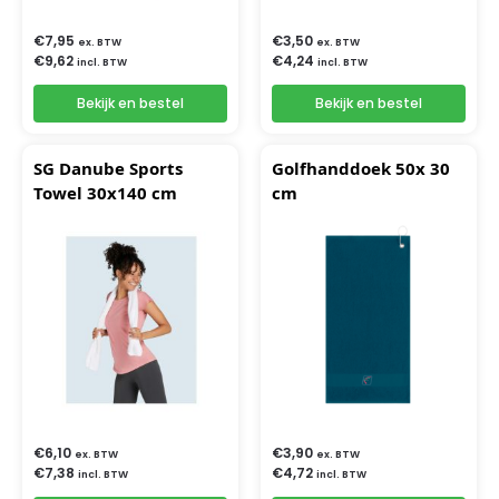
€
7,95
€
3,50
ex. BTW
ex. BTW
€
9,62
€
4,24
incl. BTW
incl. BTW
Bekijk en bestel
Bekijk en bestel
SG Danube Sports
Golfhanddoek 50x 30
Towel 30x140 cm
cm
€
6,10
€
3,90
ex. BTW
ex. BTW
€
7,38
€
4,72
incl. BTW
incl. BTW