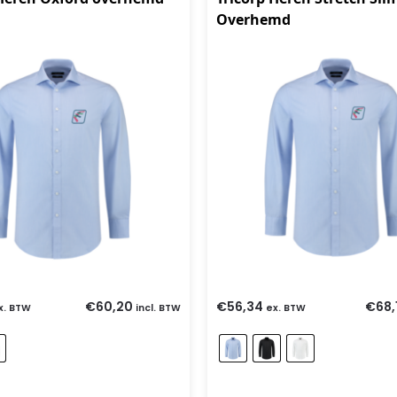
Overhemd
€
60,20
€
56,34
€
68,
x. BTW
incl. BTW
ex. BTW