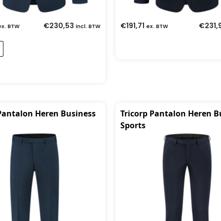
€
230,53
€
191,71
€
231,
ex. BTW
incl. BTW
ex. BTW
 Pantalon Heren Business
Tricorp Pantalon Heren B
Sports