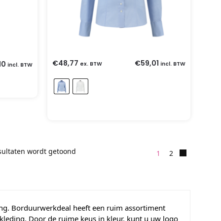
€
48,77
€
59,01
10
ex. BTW
incl. BTW
incl. BTW
sultaten wordt getoond
1
2
eding. Borduurwerkdeal heeft een ruim assortiment
 kleding. Door de ruime keus in kleur, kunt u uw logo