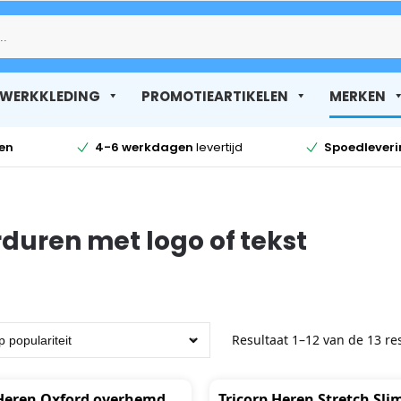
Zoek
WERKKLEDING
PROMOTIEARTIKELEN
MERKEN
en
4-6 werkdagen
levertijd
Spoedlever
rduren met logo of tekst
Resultaat 1–12 van de 13 re
 Heren Oxford overhemd
Tricorp Heren Stretch Slim