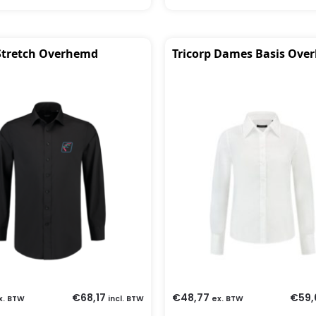
 Stretch Overhemd
Tricorp Dames Basis Ove
€
68,17
€
48,77
€
59,
x. BTW
incl. BTW
ex. BTW