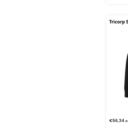
Tricorp
€
56,34
e