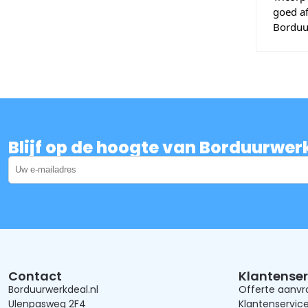
goed af
Borduu
Blijf op de hoogte van Borduurwer
Contact
Klantenser
Borduurwerkdeal.nl
Offerte aanv
Ulenpasweg 2F4
Klantenservic