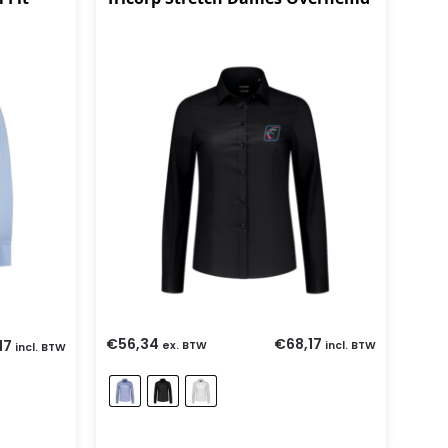
€
56,34
€
68,17
17
ex. BTW
incl. BTW
incl. BTW