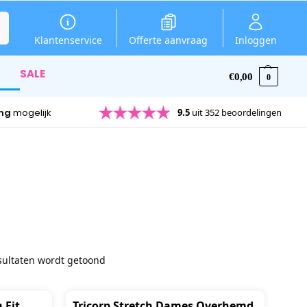
en
Klantenservice
Offerte aanvraag
Inloggen
SALE
€
0,00
0
ing
mogelijk
9.5
uit 352 beoordelingen
sultaten wordt getoond
 Fit
Tricorp Stretch Dames Overhemd