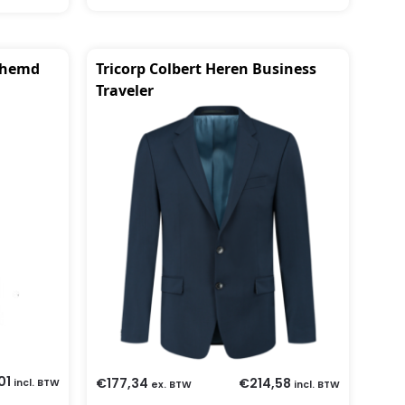
rhemd
Tricorp Colbert Heren Business
Traveler
01
€
177,34
€
214,58
incl. BTW
ex. BTW
incl. BTW