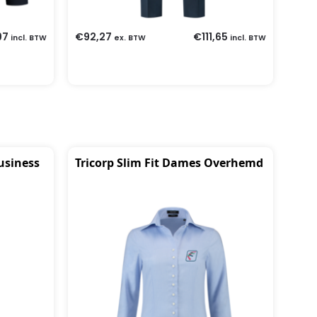
97
€
92,27
€
111,65
incl. BTW
ex. BTW
incl. BTW
usiness
Tricorp Slim Fit Dames Overhemd