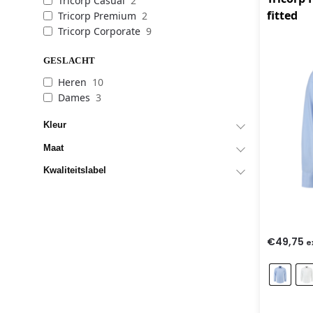
Tricorp Casual
2
fitted
Tricorp Premium
2
Tricorp Corporate
9
GESLACHT
Heren
10
Dames
3
Kleur
Maat
Kwaliteitslabel
€
49,75
e