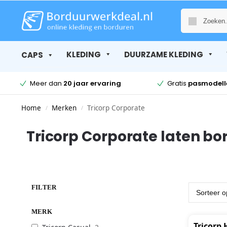
KLEDING
DUURZAME KLEDING
CAPS
Meer dan
20 jaar ervaring
Gratis
pasmodell
Home
Merken
Tricorp Corporate
/
/
Tricorp Corporate laten bo
FILTER
MERK
Tricorp