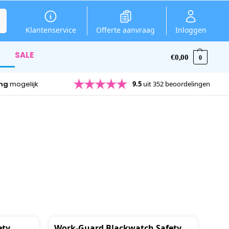
en
Klantenservice
Offerte aanvraag
Inloggen
SALE
€
0,00
0
ing
mogelijk
9.5
uit 352 beoordelingen
ety
Work-Guard Blackwatch Safety