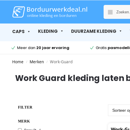
KLEDING
DUURZAME KLEDING
CAPS
Meer dan
20 jaar ervaring
Gratis
pasmodell
Home
Merken
Work-Guard
/
/
Work Guard kleding laten b
FILTER
MERK
Work-Gu