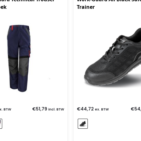
oek
Trainer
€
51,79
€
44,72
€
54,
x. BTW
incl. BTW
ex. BTW