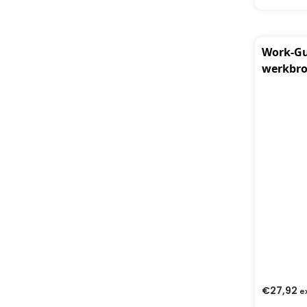
Work-Gu
werkbr
€
27,92
e