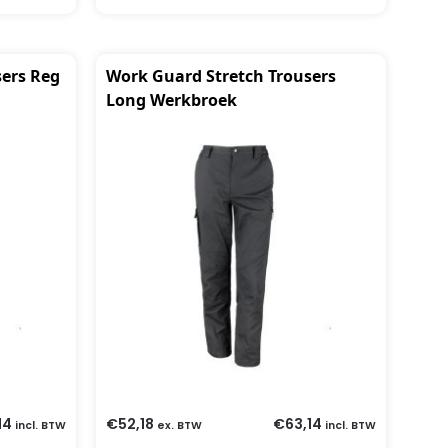
sers Reg
Work Guard Stretch Trousers
Long Werkbroek
14
€
52,18
€
63,14
incl. BTW
ex. BTW
incl. BTW