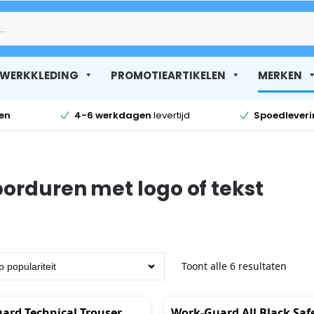
Zoek
WERKKLEDING
PROMOTIEARTIKELEN
MERKEN
en
4-6 werkdagen
levertijd
Spoedlever
orduren met logo of tekst
Toont alle 6 resultaten
ard Technical Trouser
Work-Guard All Black Saf