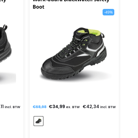
Boot
-49%
11
€
34,99
€
42,34
€
68,98
incl. BTW
ex. BTW
incl. BTW