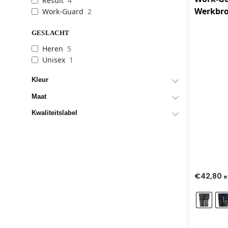
Result
4
Werkbr
Work-Guard
2
GESLACHT
Heren
5
Unisex
1
Kleur
Maat
Kwaliteitslabel
€
42,80
e