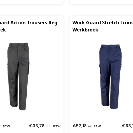
ard Action Trousers Reg
Work Guard Stretch Trou
oek
Werkbroek
€
33,78
€
52,18
€
63,
x. BTW
incl. BTW
ex. BTW