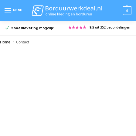
MENU
0
9.5
uit 352 beoordelingen
Meer dan
20 jaar ervaring
Gratis
pas
Home
Contact
/