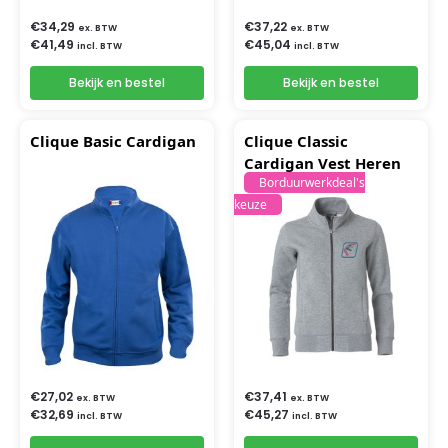
€
34,29
€
37,22
ex. BTW
ex. BTW
€
41,49
€
45,04
incl. BTW
incl. BTW
Bekijk en bestel
Bekijk en bestel
Clique Basic Cardigan
Clique Classic
Cardigan Vest Heren
Borduurwerkdeal's
keuze
€
27,02
€
37,41
ex. BTW
ex. BTW
€
32,69
€
45,27
incl. BTW
incl. BTW