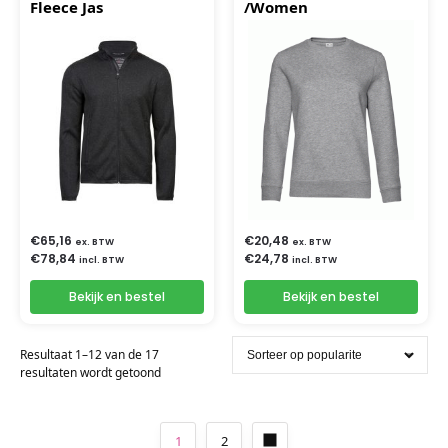
Fleece Jas
/Women
€
65,16
€
20,48
ex. BTW
ex. BTW
€
78,84
€
24,78
incl. BTW
incl. BTW
Bekijk en bestel
Bekijk en bestel
Resultaat 1–12 van de 17
resultaten wordt getoond
1
2