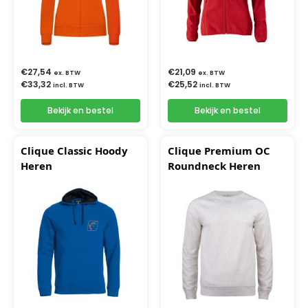
€
27,54
€
21,09
ex. BTW
ex. BTW
€
33,32
€
25,52
incl. BTW
incl. BTW
Bekijk en bestel
Bekijk en bestel
Clique Classic Hoody
Clique Premium OC
Heren
Roundneck Heren