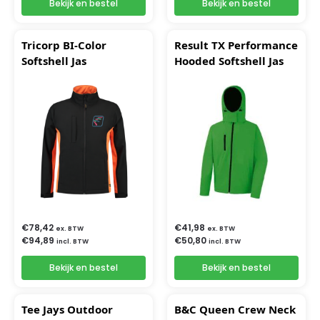
Bekijk en bestel
Bekijk en bestel
Tricorp BI-Color
Result TX Performance
Softshell Jas
Hooded Softshell Jas
€
78,42
€
41,98
ex. BTW
ex. BTW
€
94,89
€
50,80
incl. BTW
incl. BTW
Bekijk en bestel
Bekijk en bestel
Tee Jays Outdoor
B&C Queen Crew Neck