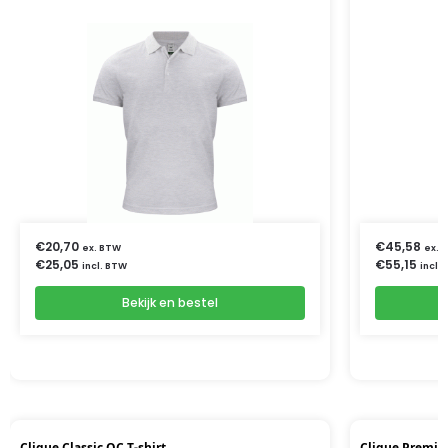
€
20,70
€
45,58
ex. BTW
ex. 
€
25,05
€
55,15
incl. BTW
incl.
Bekijk en bestel
Clique Classic OC T-shirt
Clique Premi