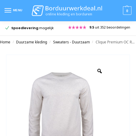
MENU
0
en
Meer dan
20 jaar ervaring
Gratis
pasmodellen
Home
Duurzame kleding
Sweaters - Duurzaam
Clique Premium OC Roundneck Heren
/
/
/