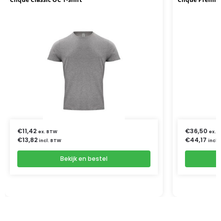
€
11,42
€
36,50
ex. BTW
ex. 
€
13,82
€
44,17
incl. BTW
incl.
Bekijk en bestel