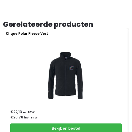
Gerelateerde producten
Clique Polar Fleece Vest
€
22,13
ex. BTW
€
26,78
incl. BTW
Bekijk en bestel