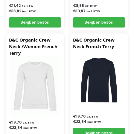
€
11,42
€
8,98
ex. BTW
ex. BTW
€
13,82
€
10,87
incl. BTW
incl. BTW
Bekijk en bestel
Bekijk en bestel
B&C Organic Crew
B&C Organic Crew
Neck /Women French
Neck French Terry
Terry
€
19,70
ex. BTW
€
23,84
€
19,70
incl. BTW
ex. BTW
€
23,84
incl. BTW
Bekijk en bestel