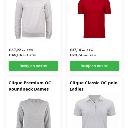
€
37,22
€
17,14
ex. BTW
ex. BTW
€
45,04
€
20,74
incl. BTW
incl. BTW
Bekijk en bestel
Bekijk en bestel
Clique Premium OC
Clique Classic OC polo
Roundneck Dames
Ladies