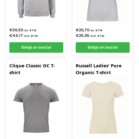
€
36,50
€
20,70
ex. BTW
ex. BTW
€
44,17
€
25,05
incl. BTW
incl. BTW
Bekijk en bestel
Bekijk en bestel
Clique Classic OC T-
Russell Ladies' Pure
shirt
Organic T-shirt