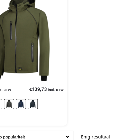
€
139,73
x. BTW
incl. BTW
Enig resultaat