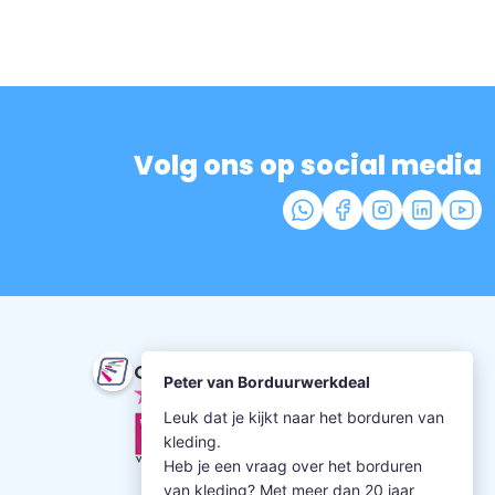
Volg ons op social media
Onze beoordeling
9.5
uit 352 beoordelingen