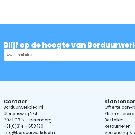
Blijf op de hoogte van Borduurwer
Contact
Klantenser
Borduurwerkdeal.nl
Offerte aanv
Ulenpasweg 2F4
Klantenservic
7041 GB 's-Heerenberg
Bestellen
+31(0)314 - 653 130
Retourneren
info@borduurwerkdeal.nl
Verzending & 