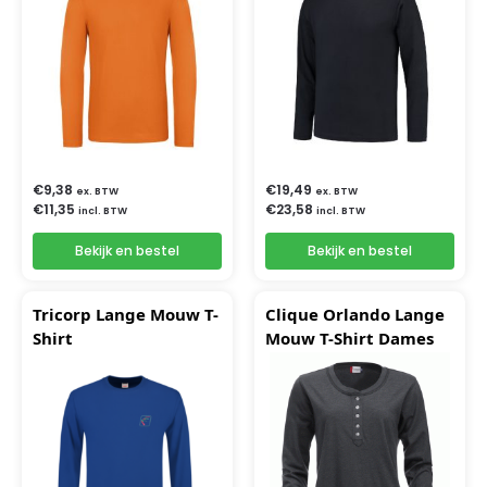
€
9,38
€
19,49
ex. BTW
ex. BTW
€
11,35
€
23,58
incl. BTW
incl. BTW
Bekijk en bestel
Bekijk en bestel
Tricorp Lange Mouw T-
Clique Orlando Lange
Shirt
Mouw T-Shirt Dames