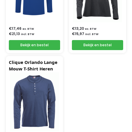
€
17,46
€
13,20
ex. BTW
ex. BTW
€
21,13
€
15,97
incl. BTW
incl. BTW
Bekijk en bestel
Bekijk en bestel
Clique Orlando Lange
Mouw T-Shirt Heren