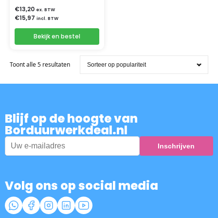
€
13,20
ex. BTW
€
15,97
incl. BTW
Bekijk en bestel
Toont alle 5 resultaten
Blijf op de hoogte van
Borduurwerkdeal.nl
Volg ons op social media