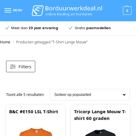
MENU
0
en
Meer dan
20 jaar ervaring
Gratis
pasmodellen
Home
Producten getagged “T-Shirt Lange Mouw”
/
Filters
Toont alle 5 resultaten
B&C #E150 LSL T-Shirt
Tricorp Lange Mouw T-
shirt 60 graden