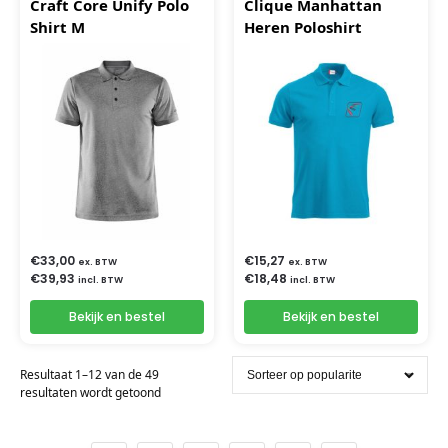
Craft Core Unify Polo
Clique Manhattan
Shirt M
Heren Poloshirt
€
33,00
€
15,27
ex. BTW
ex. BTW
€
39,93
€
18,48
incl. BTW
incl. BTW
Bekijk en bestel
Bekijk en bestel
Resultaat 1–12 van de 49
resultaten wordt getoond