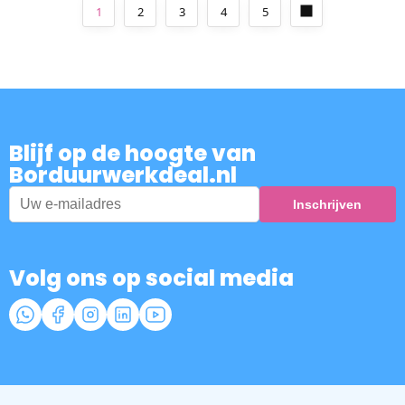
1
2
3
4
5
Blijf op de hoogte van
Borduurwerkdeal.nl
Volg ons op social media