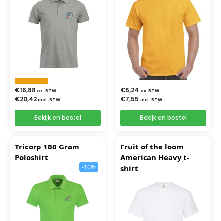
€
16,88
€
6,24
ex. BTW
ex. BTW
€
20,42
€
7,55
incl. BTW
incl. BTW
Bekijk en bestel
Bekijk en bestel
Tricorp 180 Gram
Fruit of the loom
Poloshirt
American Heavy t-
-10%
shirt