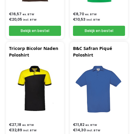
€
16,57
€
8,70
ex. BTW
ex. BTW
€
20,05
€
10,53
incl. BTW
incl. BTW
Bekijk en bestel
Bekijk en bestel
Tricorp Bicolor Naden
B&C Safran Piqué
Poloshirt
Poloshirt
€
27,18
€
11,82
ex. BTW
ex. BTW
€
32,89
€
14,30
incl. BTW
incl. BTW