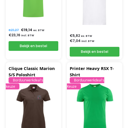
€
19,14
€
21,27
ex. BTW
€
23,16
€
5,82
incl. BTW
ex. BTW
€
7,04
incl. BTW
Bekijk en bestel
Bekijk en bestel
Clique Classic Marion
Printer Heavy RSX T-
S/S Poloshirt
Shirt
Borduurwerkdeal's
Borduurwerkdeal's
keuze
Keuze