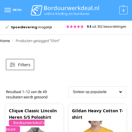
MENU
0
9.5
uit 352 beoordelingen
Spoedlevering
mogelijk
Home
Producten getagged “Shirt”
/
Filters
Resultaat 1–12 van de 49
resultaten wordt getoond
Clique Classic Lincoln
Gildan Heavy Cotton T-
Heren S/S Poloshirt
shirt
Borduurwerkdeal's
keuze