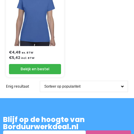
€
4,48
ex. BTW
€
5,42
incl. BTW
Bekijk en bestel
Enig resultaat
Blijf op de hoogte van
Borduurwerkdeal.nl