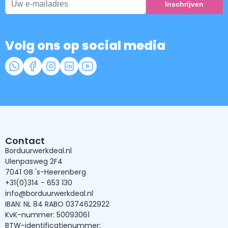
Volg ons op social media
Contact
Borduurwerkdeal.nl
Ulenpasweg 2F4
7041 GB 's-Heerenberg
+31(0)314 - 653 130
info@borduurwerkdeal.nl
IBAN: NL 84 RABO 0374622922
KvK-nummer: 50093061
BTW-identificatienummer: