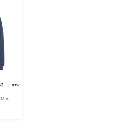
52
incl. BTW
 More