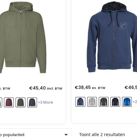
€
38,45
€
46,
€
45,40
ex. BTW
x. BTW
incl. BTW
+2
+3 More
Toont alle 2 resultaten