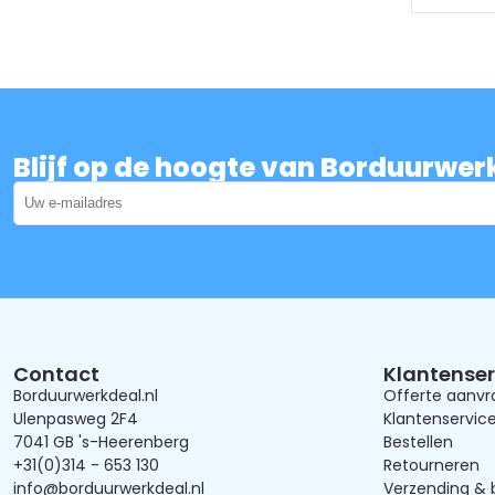
Blijf op de hoogte van Borduurwer
Contact
Klantenser
Borduurwerkdeal.nl
Offerte aanv
Ulenpasweg 2F4
Klantenservic
7041 GB 's-Heerenberg
Bestellen
+31(0)314 - 653 130
Retourneren
info@borduurwerkdeal.nl
Verzending & 