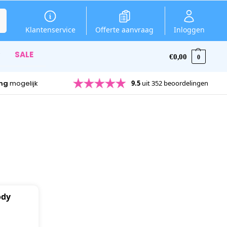
en
Klantenservice
Offerte aanvraag
Inloggen
SALE
€
0,00
0
ing
mogelijk
9.5
uit 352 beoordelingen
ody