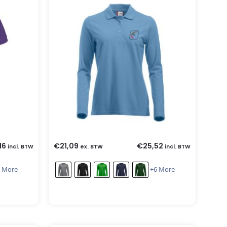
16
€
21,09
€
25,52
incl. BTW
ex. BTW
incl. BTW
 More
+6 More