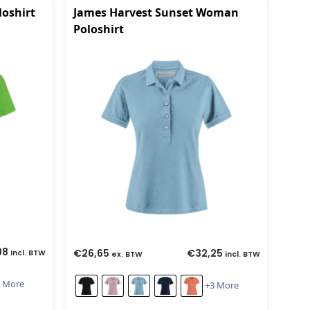
loshirt
James Harvest Sunset Woman
Poloshirt
98
€
26,65
€
32,25
incl. BTW
ex. BTW
incl. BTW
 More
+3 More