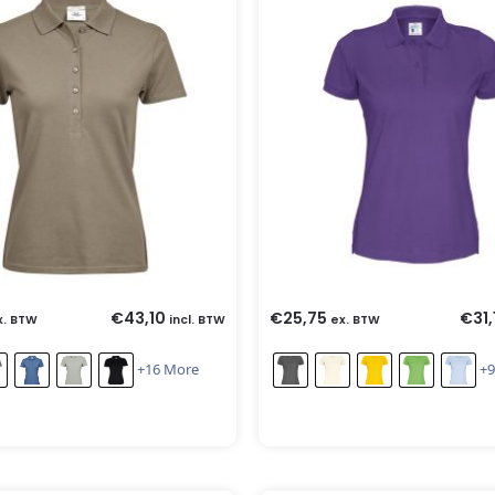
€
43,10
€
25,75
€
31,
x. BTW
incl. BTW
ex. BTW
+16 More
+9