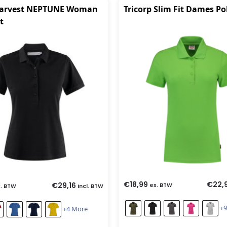
Harvest NEPTUNE Woman
Tricorp Slim Fit Dames Po
t
€
18,99
€
22,
€
29,16
ex. BTW
. BTW
incl. BTW
+9
+4 More