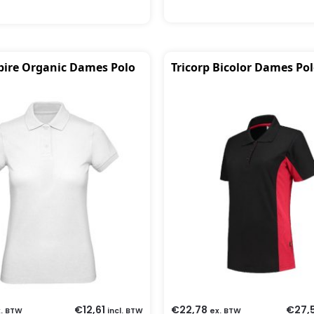
pire Organic Dames Polo
Tricorp Bicolor Dames Pol
€
12,61
€
22,78
€
27,
. BTW
incl. BTW
ex. BTW