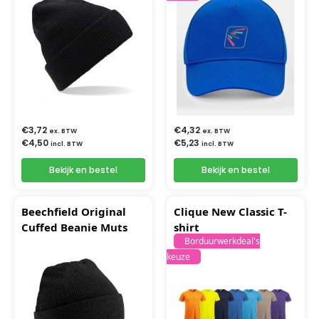
€
3,72
€
4,32
ex. BTW
ex. BTW
€
4,50
€
5,23
incl. BTW
incl. BTW
Bekijk en bestel
Bekijk en bestel
Beechfield Original
Clique New Classic T-
Cuffed Beanie Muts
shirt
Borduurwerkdeal's
keuze