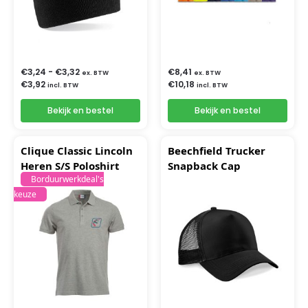
€
3,24
-
€
3,32
€
8,41
ex. BTW
ex. BTW
€
3,92
€
10,18
incl. BTW
incl. BTW
Bekijk en bestel
Bekijk en bestel
Clique Classic Lincoln
Beechfield Trucker
Heren S/S Poloshirt
Snapback Cap
Borduurwerkdeal's
keuze