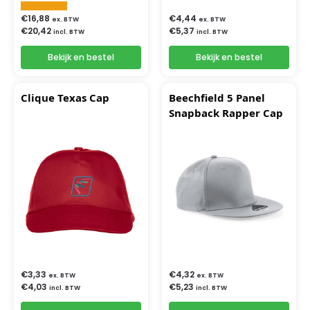
€
16,88
€
4,44
ex. BTW
ex. BTW
€
20,42
€
5,37
incl. BTW
incl. BTW
Bekijk en bestel
Bekijk en bestel
Clique Texas Cap
Beechfield 5 Panel
Snapback Rapper Cap
€
3,33
€
4,32
ex. BTW
ex. BTW
€
4,03
€
5,23
incl. BTW
incl. BTW