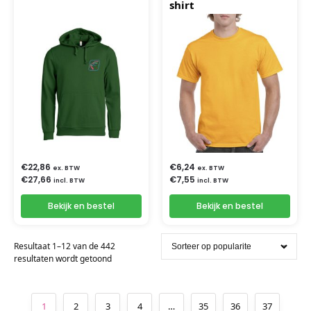
shirt
€
22,86
€
6,24
ex. BTW
ex. BTW
€
27,66
€
7,55
incl. BTW
incl. BTW
Bekijk en bestel
Bekijk en bestel
Resultaat 1–12 van de 442
resultaten wordt getoond
1
2
3
4
…
35
36
37