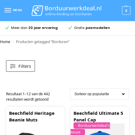
MENU
0
en
Meer dan
20 jaar ervaring
Gratis
pasmodellen
Home
Producten getagged “Borduren”
/
Filters
Resultaat 1–12 van de 442
resultaten wordt getoond
Beechfield Heritage
Beechfield Ultimate 5
Beanie Muts
Panel Cap
Borduurwerkdeal's
keuze