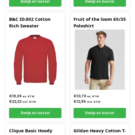
Bekijk en bestel
Bekijk en bestel
B&C ID.002 Cotton
Fruit of the loom 65/35
Rich Sweater
Poloshirt
€
18,36
€
10,70
ex. BTW
ex. BTW
€
22,22
€
12,95
incl. BTW
incl. BTW
Bekijk en bestel
Bekijk en bestel
Clique Basic Hoody
Gildan Heavy Cotton T-