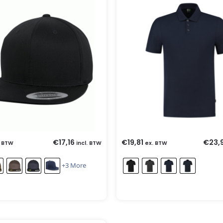
€
17,16
€
19,81
€
23,
. BTW
incl. BTW
ex. BTW
+3 More