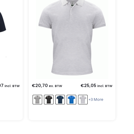
97
€
20,70
€
25,05
incl. BTW
ex. BTW
incl. BTW
+3 More