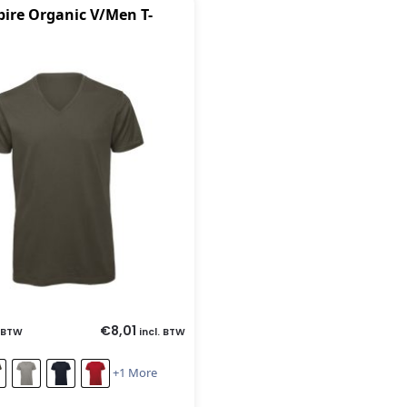
pire Organic V/Men T-
€
8,01
 BTW
incl. BTW
+1 More