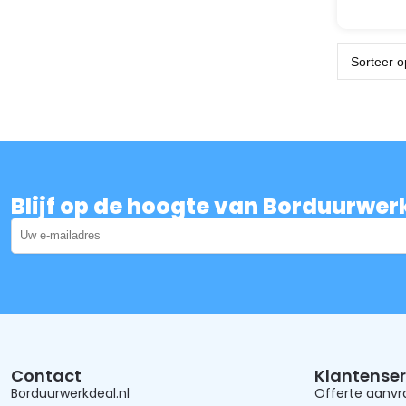
Blijf op de hoogte van Borduurwer
Contact
Klantenser
Borduurwerkdeal.nl
Offerte aanv