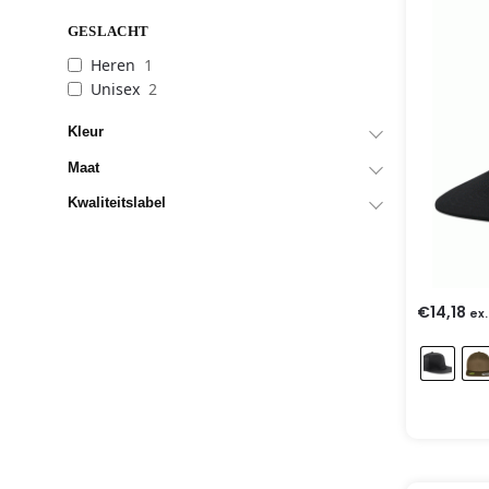
GESLACHT
Heren
1
Unisex
2
Kleur
Maat
Kwaliteitslabel
€
14,18
ex