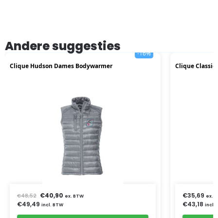
Andere suggesties
-16%
Clique Hudson Dames Bodywarmer
Clique Classi
€
40,90
€
35,69
€
48,52
ex. BTW
ex. 
€
49,49
€
43,18
incl. BTW
incl.