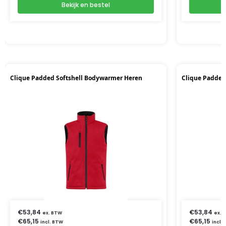
Bekijk en bestel
Clique Padded Softshell Bodywarmer Heren
Clique Padded
€
53,84
€
53,84
ex. BTW
ex. 
€
65,15
€
65,15
incl. BTW
incl.