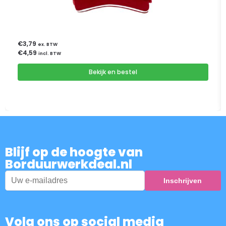
€
3,79
ex. BTW
€
4,59
incl. BTW
Bekijk en bestel
Blijf op de hoogte van
Borduurwerkdeal.nl
Volg ons op social media