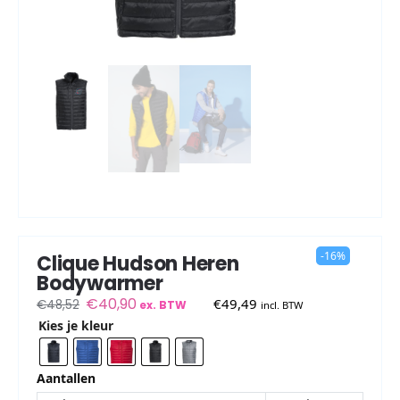
-16%
Clique Hudson Heren
Bodywarmer
€
40,90
€
49,49
€
48,52
ex. BTW
incl. BTW
Kies je kleur
Aantallen