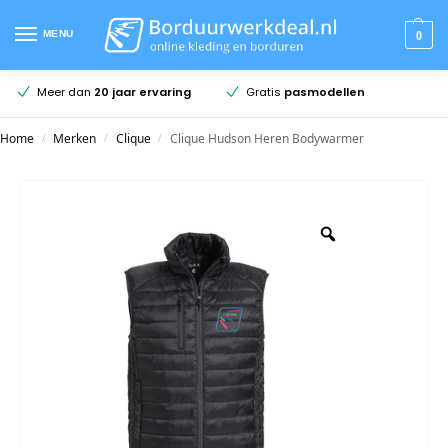
MENU
0
en
Meer dan
20 jaar ervaring
Gratis
pasmodellen
Home
Merken
Clique
Clique Hudson Heren Bodywarmer
/
/
/