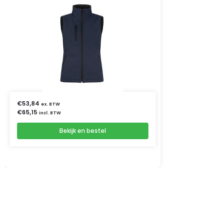
€
53,84
ex. BTW
€
65,15
incl. BTW
Bekijk en bestel