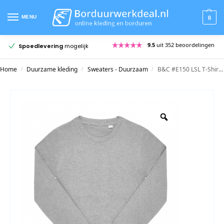
MENU
0
9.5
uit 352 beoordelingen
Spoedlevering
mogelijk
Home
Duurzame kleding
Sweaters - Duurzaam
B&C #E150 LSL T-Shirt /kids
/
/
/