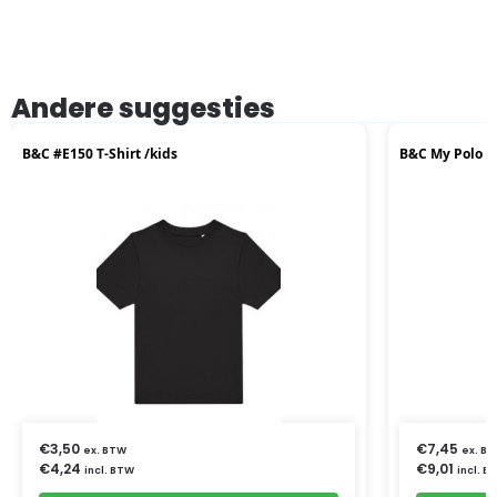
Andere suggesties
B&C #E150 T-Shirt /kids
B&C My Polo 1
€
3,50
€
7,45
ex. BTW
ex. B
€
4,24
€
9,01
incl. BTW
incl. B