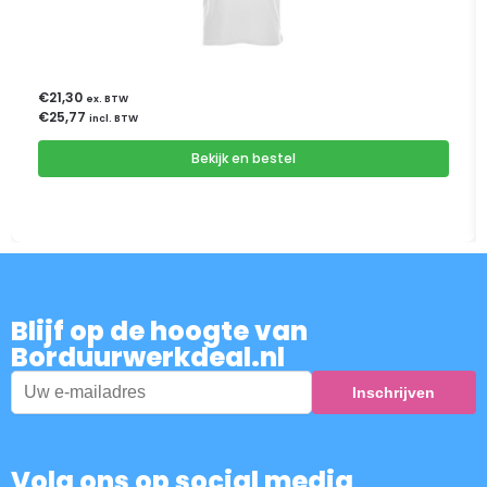
€
21,30
ex. BTW
€
25,77
incl. BTW
Bekijk en bestel
Blijf op de hoogte van
Borduurwerkdeal.nl
Volg ons op social media