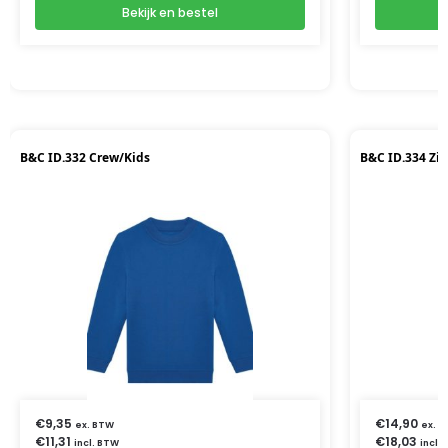
Bekijk en bestel
B&C ID.332 Crew/Kids
B&C ID.334 Zi
€
9,35
€
14,90
ex. BTW
ex. 
€
11,31
€
18,03
incl. BTW
incl.