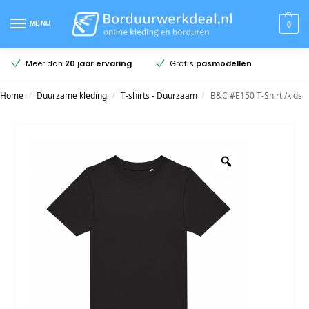
MENU
0
en
Meer dan
20 jaar ervaring
Gratis
pasmodellen
Home
Duurzame kleding
T-shirts - Duurzaam
B&C #E150 T-Shirt /kids
/
/
/