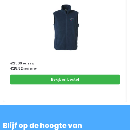
€
21,09
ex. BTW
€
25,52
incl. BTW
Bekijk en bestel
Blijf op de hoogte van