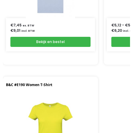
€
7,45
€
5,12
-
€
5,
ex. BTW
€
9,01
€
6,20
incl. BTW
incl. 
Bekijk en bestel
B&C #E190 Women T-Shirt