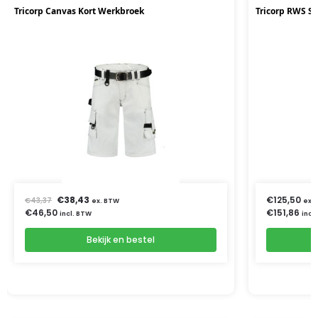
Tricorp Canvas Kort Werkbroek
Tricorp RWS So
€
38,43
€
125,50
€
43,37
ex. BTW
ex.
€
46,50
€
151,86
incl. BTW
incl
Bekijk en bestel