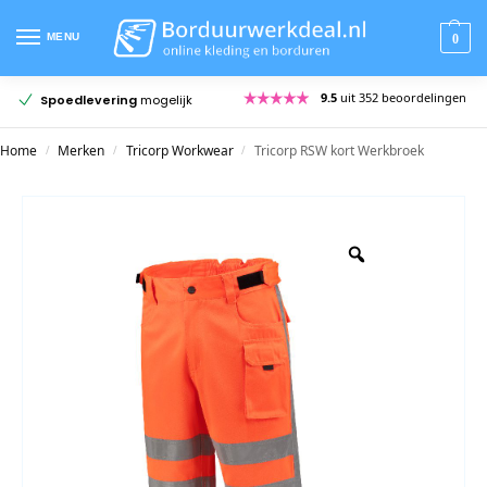
MENU
0
9.5
uit 352 beoordelingen
Spoedlevering
mogelijk
Home
Merken
Tricorp Workwear
Tricorp RSW kort Werkbroek
/
/
/