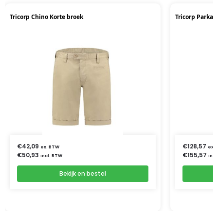
Tricorp Chino Korte broek
Tricorp Parka
€
42,09
€
128,57
ex. BTW
ex.
€
50,93
€
155,57
incl. BTW
incl
Bekijk en bestel