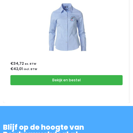
€
34,72
ex. BTW
€
42,01
incl. BTW
Bekijk en bestel
Blijf op de hoogte van