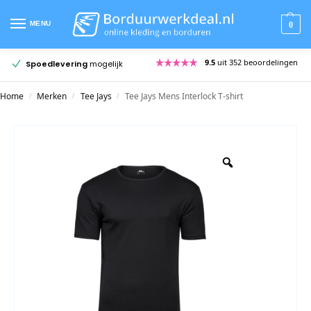
MENU
0
9.5
uit 352 beoordelingen
Spoedlevering
mogelijk
Home
Merken
Tee Jays
Tee Jays Mens Interlock T-shirt
/
/
/