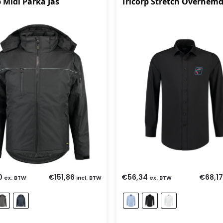
p Midi Parka Jas
Tricorp Stretch Overhem
0
€
151,86
€
56,34
€
68,17
ex. BTW
incl. BTW
ex. BTW