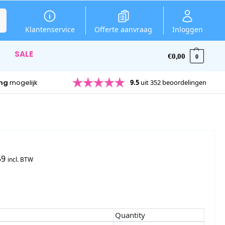
en
Klantenservice
Offerte aanvraag
Inloggen
SALE
€
0,00
0
ing
mogelijk
9.5
uit 352 beoordelingen
59
incl. BTW
Quantity