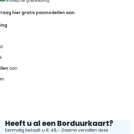
aal ontwerp ter goedkeuring
raag hier gratis pasmodellen aan.
ring
jd
k
llen
aan
en
Heeft u al een Borduurkaart?
Eenmalig betaalt u € 48,-. Daarna vervallen deze