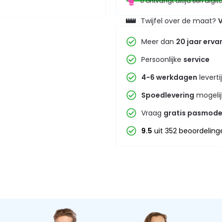
U ontvangt altijd een digit
Twijfel over de maat?
V
Meer dan
20 jaar erva
Persoonlijke
service
4-6 werkdagen
leverti
Spoedlevering
mogelij
Vraag
gratis pasmode
9.5
uit 352 beoordeling