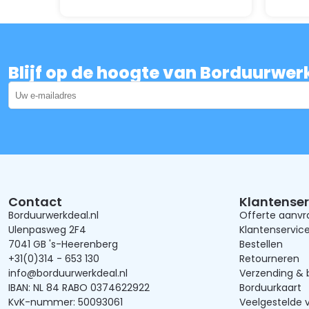
Blijf op de hoogte van Borduurwer
Contact
Klantenser
Borduurwerkdeal.nl
Offerte aanv
Ulenpasweg 2F4
Klantenservic
7041 GB 's-Heerenberg
Bestellen
+31(0)314 - 653 130
Retourneren
info@borduurwerkdeal.nl
Verzending & 
IBAN: NL 84 RABO 0374622922
Borduurkaart
KvK-nummer: 50093061
Veelgestelde 