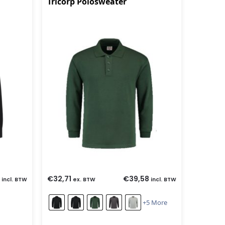
d
Tricorp Polosweater
€
32,71
€
39,58
incl. BTW
ex. BTW
incl. BTW
+5 More