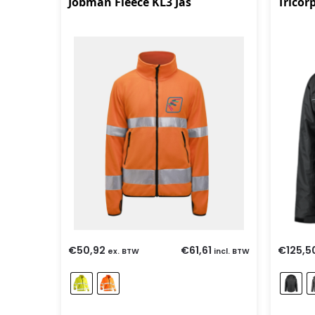
Jobman Fleece KL3 Jas
Tricor
€
50,92
€
61,61
€
125,5
ex. BTW
incl. BTW