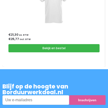
€
21,30
ex. BTW
€
25,77
incl. BTW
Bekijk en bestel
Blijf op de hoogte van
Borduurwerkdeal.nl