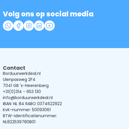
Volg ons op social media
Contact
Borduurwerkdeal.nl
Ulenpasweg 2F4
7041 GB 's-Heerenberg
+31(0)314 - 653 130
info@borduurwerkdeal.nl
IBAN: NL 84 RABO 0374622922
KvK-nummer: 50093061
BTW-identificatienummer:
NL822539780B01