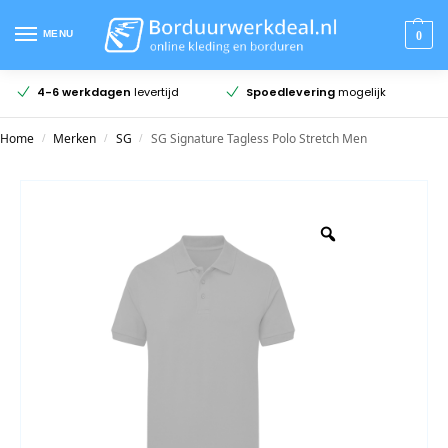
MENU
0
9.5
uit 352 beoordelingen
Spoedlevering
mogelijk
Home
Merken
SG
SG Signature Tagless Polo Stretch Men
/
/
/