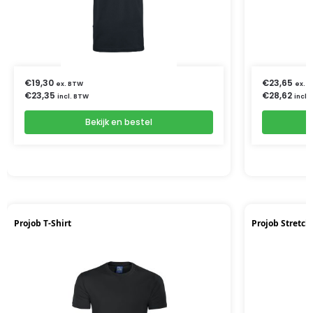
€
19,30
€
23,65
ex. BTW
ex. 
€
23,35
€
28,62
incl. BTW
incl.
Bekijk en bestel
Projob T-Shirt
Projob Stretc