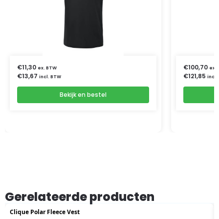
€
11,30
€
100,70
ex. BTW
ex.
€
13,67
€
121,85
incl. BTW
incl
Bekijk en bestel
Gerelateerde producten
Clique Polar Fleece Vest