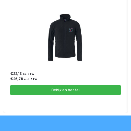
€
22,13
ex. BTW
€
26,78
incl. BTW
Bekijk en bestel