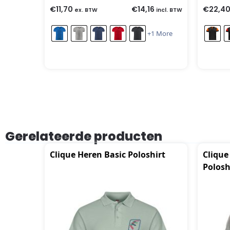
€
11,70
€
14,16
€
22,4
ex. BTW
incl. BTW
+1 More
Gerelateerde producten
Clique Heren Basic Poloshirt
Clique
Polosh