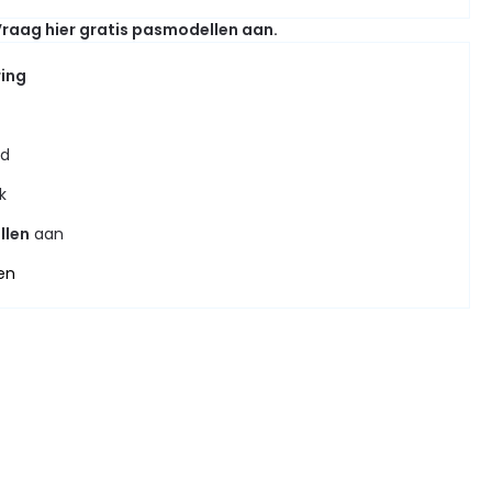
raag hier gratis pasmodellen aan.
ring
jd
k
llen
aan
en