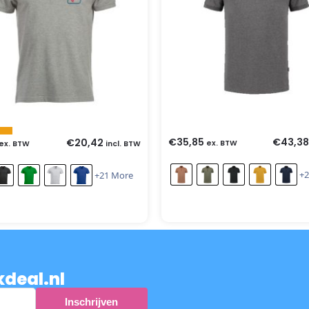
€
35,85
€
43,38
€
20,42
ex. BTW
ex. BTW
incl. BTW
+2
+21 More
kdeal.nl