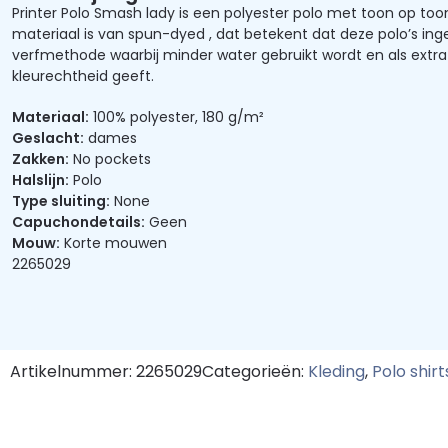
Printer Polo Smash lady is een polyester polo met toon op too
materiaal is van spun-dyed , dat betekent dat deze polo’s ing
verfmethode waarbij minder water gebruikt wordt en als extr
kleurechtheid geeft.
Materiaal:
100% polyester, 180 g/m²
Geslacht:
dames
Zakken:
No pockets
Halslijn:
Polo
Type sluiting:
None
Capuchondetails:
Geen
Mouw:
Korte mouwen
2265029
Artikelnummer: 2265029
Categorieën:
Kleding
,
Polo shirt