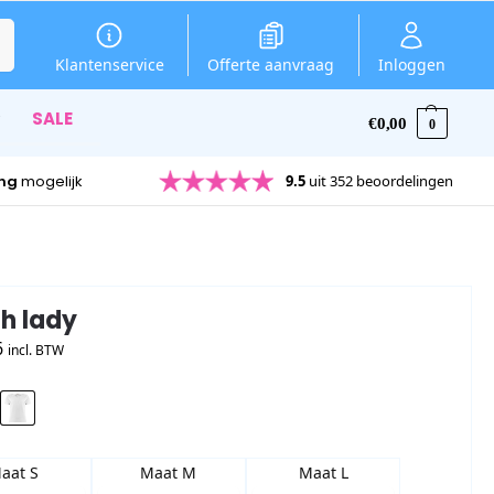
en
Klantenservice
Offerte aanvraag
Inloggen
SALE
€
0,00
0
ing
mogelijk
9.5
uit 352 beoordelingen
sh lady
6
incl. BTW
aat S
Maat M
Maat L