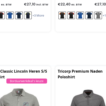
0
€
27,10
€
22,40
€
27,10
ex. BTW
incl. BTW
ex. BTW
+3 More
+1
 Classic Lincoln Heren S/S
Tricorp Premium Naden
irt
Poloshirt
Borduurwerkdeal's keuze