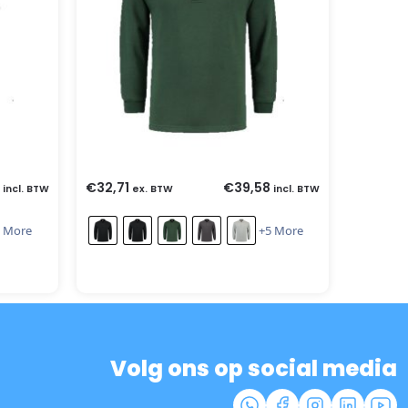
€
32,71
€
39,58
incl. BTW
ex. BTW
incl. BTW
 More
+5 More
Volg ons op social media