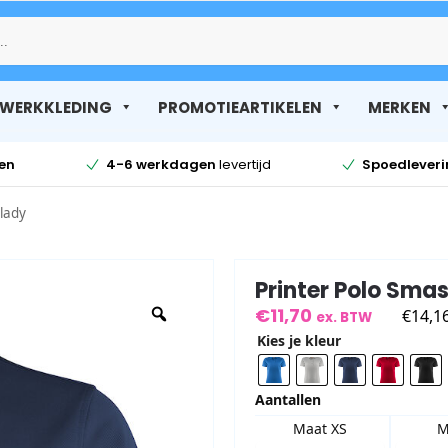
Zoek
WERKKLEDING
PROMOTIEARTIKELEN
MERKEN
en
4-6 werkdagen
levertijd
Spoedlever
lady
Printer Polo Sma
€
11,70
€
14,1
ex. BTW
Kies je kleur
Aantallen
Maat XS
M