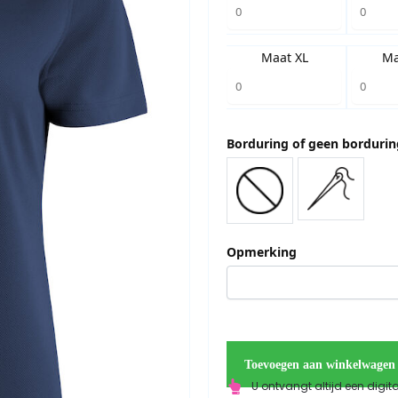
Maat XL
Ma
Borduring of geen bordurin
Opmerking
Toevoegen aan winkelwagen
U ontvangt altijd een digit