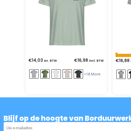
€
14,03
€
16,98
€
16,88
ex. BTW
incl. BTW
+18 More
Blijf op de hoogte van Borduurwer