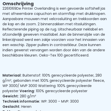
Omschrijving
2261069De Printer Overlanding is een gevoerde softshell jas
met afneembare capuchon en stormflap met drukknopen.
Aanpasbare mouwen met velcrosluiting en trekkoorden aan
de kap en de zoom. 2 binnenzakken met ritssluitingen.
Reflecterende piping op de rug. Uitscheurbaar neklabel en
afzonderlijk geweven maatlabel. Aan de binnenzijde van de
linkerzijnaad werd een zakje voorzien voor het innaaien van
een waschip. Zipper pullers in contrastkleur. Deze kunnen
indien gewenst vervangen worden door één van de andere
beschikbare kleuren. Oeko-Tex 100 gecertificeerd.
Materiaal:
Buitenstof: 100% gerecycleerde polyester, 280
g/m², gebonden met 100% gerecycleerde polyester fleece,
WP 3000/ MVP 3000 Wattering: 100% gerecycleerde
polyester
Voering:
100% gerecycleerde polyester
Gewicht:
280 g/m²
Techniek informatie:
WP: 3000 – MVP: 3000
Geslacht:
Heren