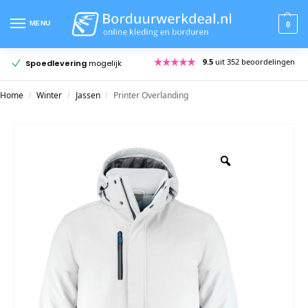
MENU
0
9.5
uit 352 beoordelingen
Meer dan
20 jaar ervaring
Gra
Home
Winter
Jassen
Printer Overlanding
/
/
/