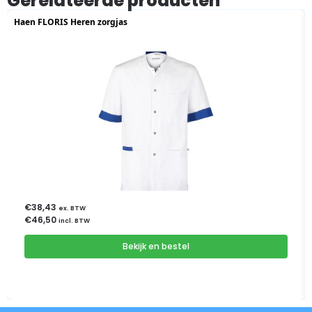
Gerelateerde producten
Haen FLORIS Heren zorgjas
€
38,43
ex. BTW
€
46,50
incl. BTW
Bekijk en bestel