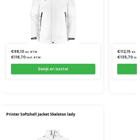
€
98,10
€
112,15
ex. BTW
ex. 
€
118,70
€
135,70
incl. BTW
incl
Bekijk en bestel
Printer Softshell Jacket Skeleton lady