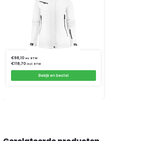
€
98,10
ex. BTW
€
118,70
incl. BTW
Bekijk en bestel