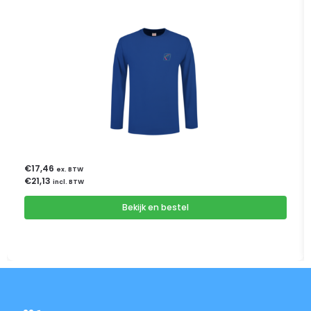
€
17,46
ex. BTW
€
21,13
incl. BTW
Bekijk en bestel