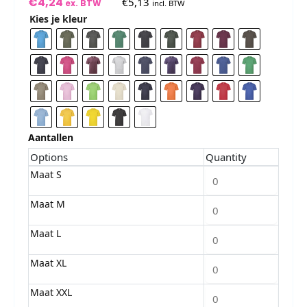
€
4,24
€
5,13
ex. BTW
incl. BTW
Kies je kleur
Aantallen
Options
Quantity
Maat S
Maat M
Maat L
Maat XL
Maat XXL