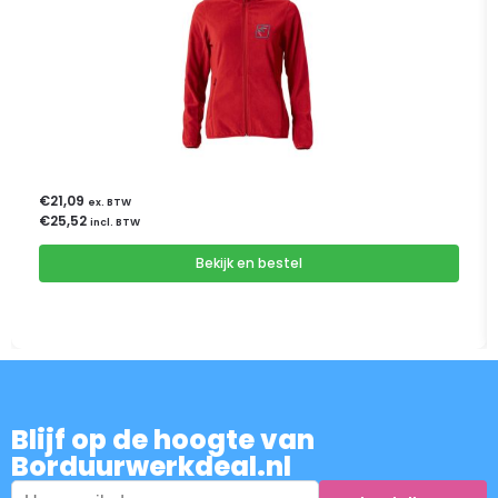
€
21,09
ex. BTW
€
25,52
incl. BTW
Bekijk en bestel
Blijf op de hoogte van
Borduurwerkdeal.nl