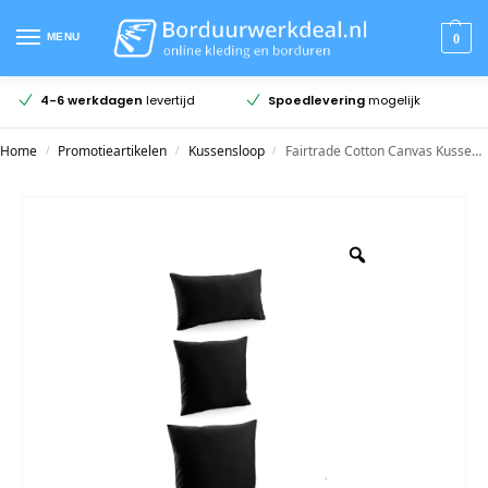
MENU
0
4-6 werkdagen
levertijd
Spoedlevering
mogelijk
Home
Promotieartikelen
Kussensloop
Fairtrade Cotton Canvas Kussensloop
/
/
/