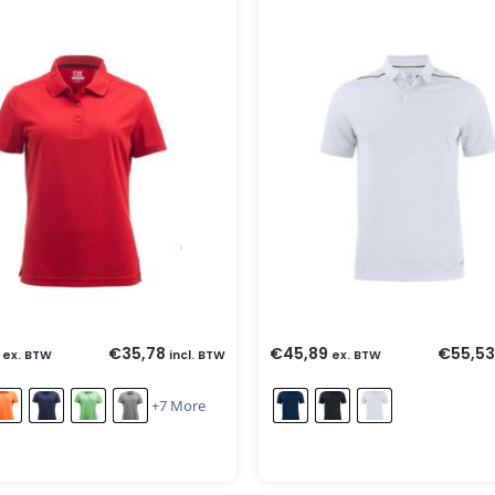
€
35,78
€
45,89
€
55,53
ex. BTW
incl. BTW
ex. BTW
+7 More