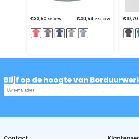
€
33,50
€
40,54
€
10,70
ex. BTW
incl. BTW
Blijf op de hoogte van Borduurwer
Contact
Klantenser