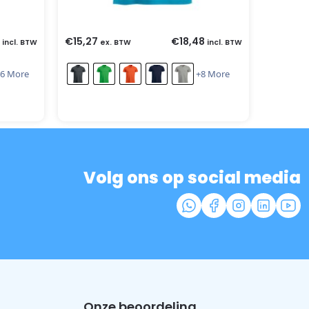
€
15,27
€
18,48
incl. BTW
ex. BTW
incl. BTW
6 More
+8 More
Volg ons op social media
Onze beoordeling