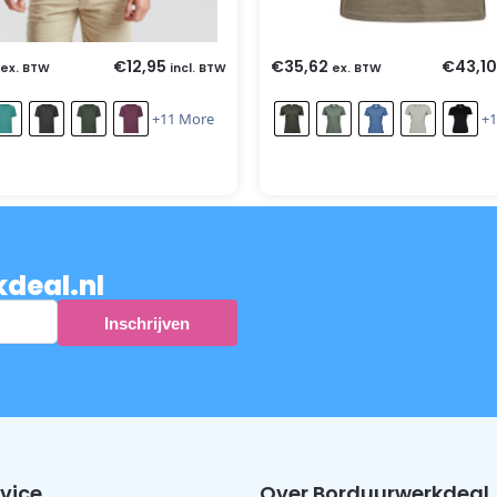
€
12,95
€
35,62
€
43,10
ex. BTW
incl. BTW
ex. BTW
+11 More
+1
kdeal.nl
vice
Over Borduurwerkdeal