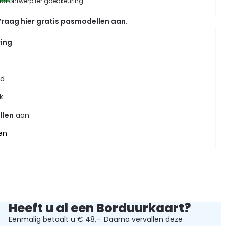
aal ontwerp ter goedkeuring
raag hier gratis pasmodellen aan.
ring
jd
k
llen
aan
en
Heeft u al een Borduurkaart?
Eenmalig betaalt u € 48,-. Daarna vervallen deze