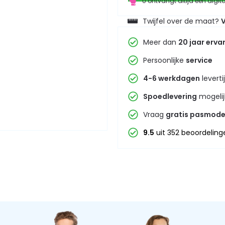
U ontvangt altijd een digit
Twijfel over de maat?
V
Meer dan
20 jaar erva
Persoonlijke
service
4-6 werkdagen
leverti
Spoedlevering
mogelij
Vraag
gratis pasmode
9.5
uit 352 beoordeling