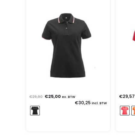
€
25,00
€
29,57
€
29,90
ex. BTW
€
30,25
incl. BTW