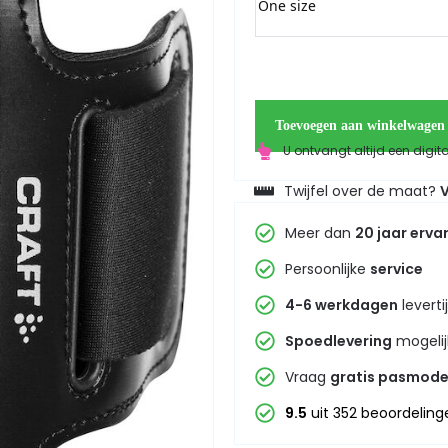
One size
Toevoegen aan winkelwagen
U ontvangt altijd een digit
Twijfel over de maat?
V
Meer dan
20 jaar erva
Persoonlijke
service
4-6 werkdagen
leverti
Spoedlevering
mogelij
Vraag
gratis pasmode
9.5
uit 352 beoordeling