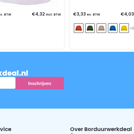
€
4,32
€
3,33
€
4,03
x. BTW
incl. BTW
ex. BTW
+5
kdeal.nl
vice
Over Borduurwerkdeal