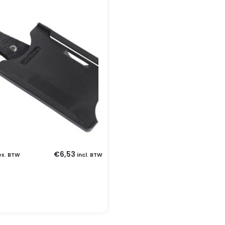
€
6,53
ex. BTW
incl. BTW