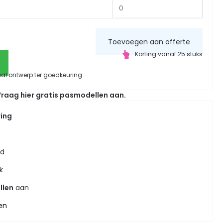
Toevoegen aan offerte
Korting vanaf 25 stuks
aal ontwerp ter goedkeuring
raag hier gratis pasmodellen aan.
ring
jd
k
llen
aan
en