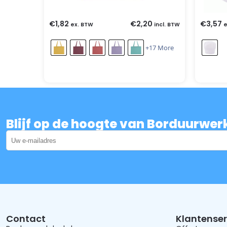
€
1,82
€
2,20
€
3,57
ex. BTW
incl. BTW
e
+17 More
Blijf op de hoogte van Borduurwer
Contact
Klantenser