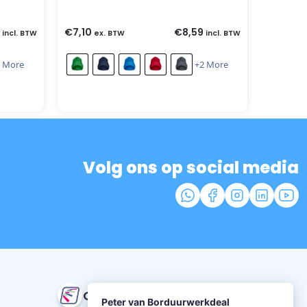
€
7,10
€
8,59
incl. BTW
ex. BTW
incl. BTW
 More
+2 More
Volg ons op social media
Onze beoordeling