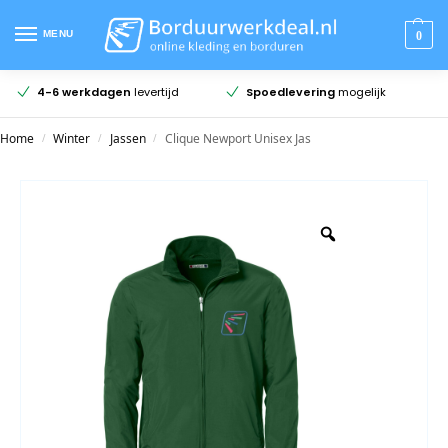
MENU
0
4-6 werkdagen
levertijd
Spoedlevering
mogelijk
Home
Winter
Jassen
Clique Newport Unisex Jas
/
/
/