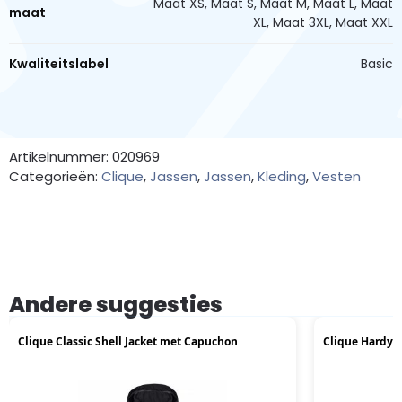
Maat XS, Maat S, Maat M, Maat L, Maat
maat
XL, Maat 3XL, Maat XXL
Kwaliteitslabel
Basic
Artikelnummer: 020969
Categorieën:
Clique
,
Jassen
,
Jassen
,
Kleding
,
Vesten
Andere suggesties
Clique Classic Shell Jacket met Capuchon
Clique Hardy R