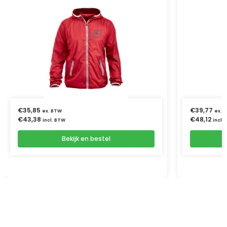
€
35,85
€
39,77
ex. BTW
ex. 
€
43,38
€
48,12
incl. BTW
incl.
Bekijk en bestel