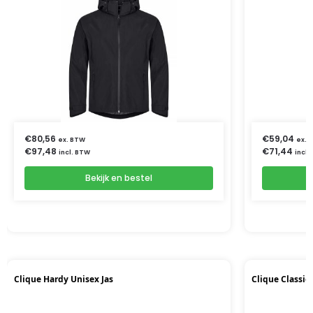
€
80,56
€
59,04
ex. BTW
ex. 
€
97,48
€
71,44
incl. BTW
incl.
Bekijk en bestel
Clique Hardy Unisex Jas
Clique Classic 