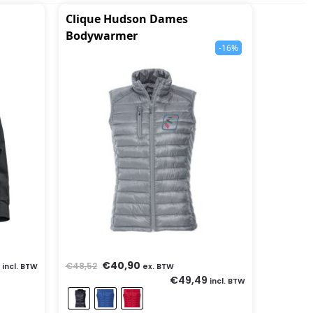
Clique Hudson Dames
Bodywarmer
-16%
€
40,90
€
48,52
incl. BTW
ex. BTW
€
49,49
incl. BTW