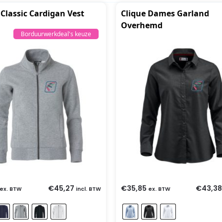
 Classic Cardigan Vest
Clique Dames Garland
Overhemd
Borduurwerkdeal's keuze
€
45,27
€
35,85
€
43,38
ex. BTW
incl. BTW
ex. BTW