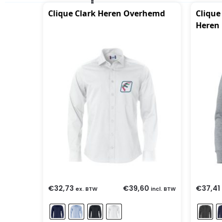
Clique Clark Heren Overhemd
Clique
Heren
€
32,73
€
39,60
€
37,41
ex. BTW
incl. BTW