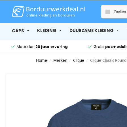
KLEDING
DUURZAME KLEDING
CAPS
Meer dan
20 jaar ervaring
Gratis
pasmodell
Home
Merken
Clique
Clique Classic Roun
/
/
/