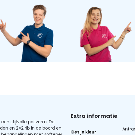
Extra informatie
een stijlvolle pasvorm. De
aden en 2×2 rib in de boord en
Antra
Kies je kleur
De behandelingen met softener