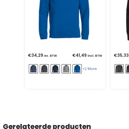
€
34,29
€
41,49
€
35,33
ex. BTW
incl. BTW
+2 More
Gerelateerde producten