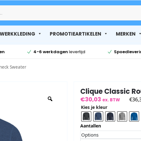
Zoek
WERKKLEDING
PROMOTIEARTIKELEN
MERKEN
en
4-6 werkdagen
levertijd
Spoedlever
dneck Sweater
Clique Classic R
€
30,03
€
36,
ex. BTW
Kies je kleur
Aantallen
Options