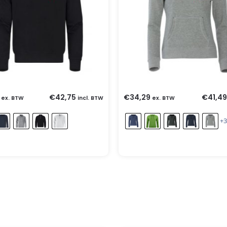
€
42,75
€
34,29
€
41,49
ex. BTW
incl. BTW
ex. BTW
+3