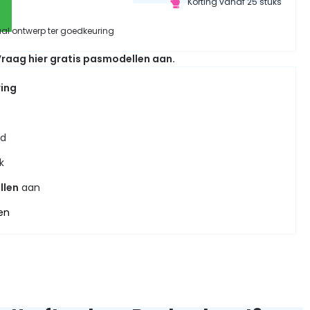
Korting vanaf 25 stuks
aal ontwerp ter goedkeuring
raag hier gratis pasmodellen aan.
ring
jd
k
llen
aan
en