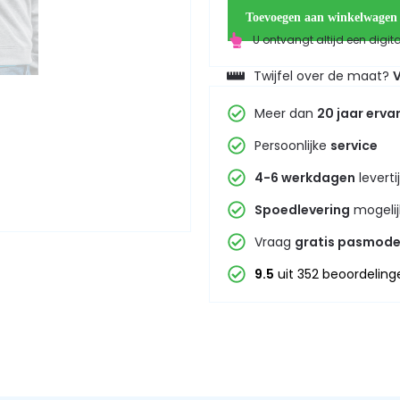
Toevoegen aan winkelwagen
U ontvangt altijd een digit
Twijfel over de maat?
V
Meer dan
20 jaar erva
Persoonlijke
service
4-6 werkdagen
leverti
Spoedlevering
mogelij
Vraag
gratis pasmode
9.5
uit 352 beoordeling