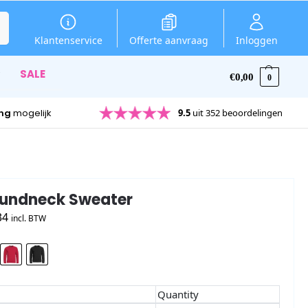
en
Klantenservice
Offerte aanvraag
Inloggen
SALE
€
0,00
0
ing
mogelijk
9.5
uit 352 beoordelingen
oundneck Sweater
34
incl. BTW
Quantity