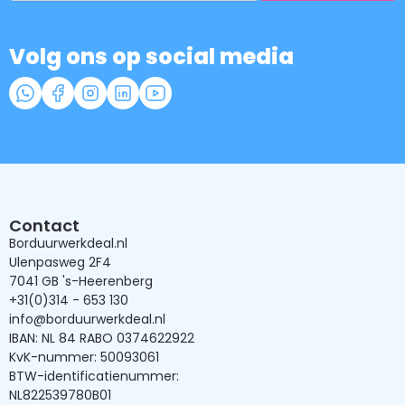
Volg ons op social media
Contact
Borduurwerkdeal.nl
Ulenpasweg 2F4
7041 GB 's-Heerenberg
+31(0)314 - 653 130
info@borduurwerkdeal.nl
IBAN: NL 84 RABO 0374622922
KvK-nummer: 50093061
BTW-identificatienummer:
NL822539780B01