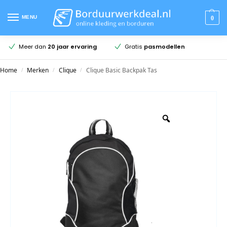
MENU
0
en
Meer dan
20 jaar ervaring
Gratis
pasmodellen
Home
Merken
Clique
Clique Basic Backpak Tas
/
/
/