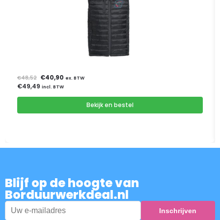
€
40,90
€
48,52
ex. BTW
€
49,49
incl. BTW
Bekijk en bestel
Blijf op de hoogte van
Borduurwerkdeal.nl