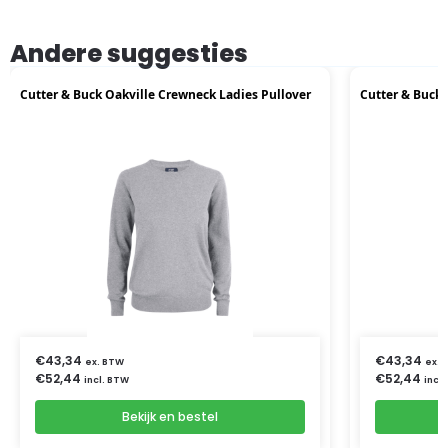
Andere suggesties
Cutter & Buck Oakville Crewneck Ladies Pullover
Cutter & Buck 
€
43,34
€
43,34
ex. BTW
ex. 
€
52,44
€
52,44
incl. BTW
incl
Bekijk en bestel