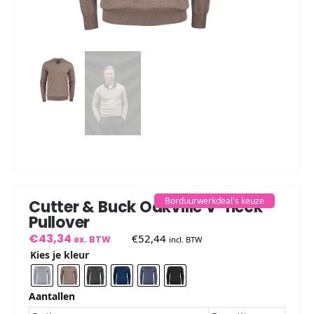
Borduurwerkdeal's keuze
Cutter & Buck Oakville V-neck
Pullover
€
43,34
€
52,44
ex. BTW
incl. BTW
Kies je kleur
Aantallen