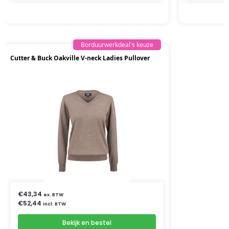
Borduurwerkdeal's keuze
Cutter & Buck Oakville V-neck Ladies Pullover
€
43,34
ex. BTW
€
52,44
incl. BTW
Bekijk en bestel