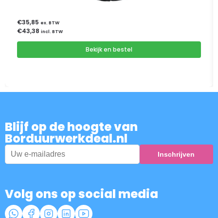
€
35,85
ex. BTW
€
43,38
incl. BTW
Bekijk en bestel
Blijf op de hoogte van
Borduurwerkdeal.nl
Volg ons op social media