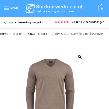
MENU
0
9.5
uit 352 beoordelingen
Spoedlevering
mogelijk
Home
Merken
Cutter & Buck
Cutter & Buck Oakville V-neck Pullover
/
/
/