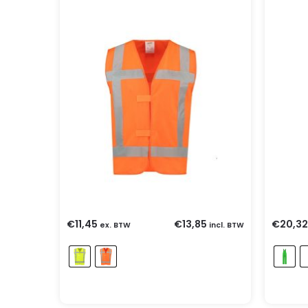
€
11,45
€
13,85
€
20,32
ex. BTW
incl. BTW