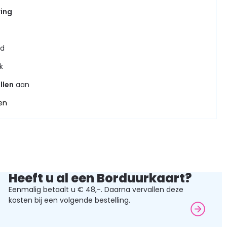
ring
jd
k
llen
aan
en
Heeft u al een Borduurkaart?
Eenmalig betaalt u € 48,-. Daarna vervallen deze
kosten bij een volgende bestelling.