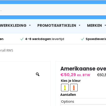
Zoek
WERKKLEDING
PROMOTIEARTIKELEN
MERKEN
en
4-6 werkdagen
levertijd
Spoedlever
rall RWS
Amerikaanse ove
€
50,29
€
60,
ex. BTW
Kies je kleur
Aantallen
Options