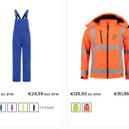
€
24,59
€
125,50
€
151,86
ex. BTW
incl. BTW
ex. BTW
+5 More