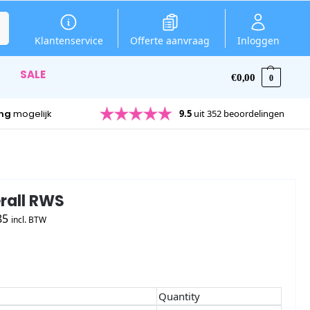
en
Klantenservice
Offerte aanvraag
Inloggen
SALE
€
0,00
0
ing
mogelijk
9.5
uit 352 beoordelingen
rall RWS
85
incl. BTW
Quantity