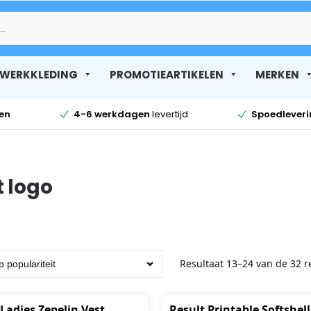
Zoek
WERKKLEDING
PROMOTIEARTIKELEN
MERKEN
en
4-6 werkdagen
levertijd
Spoedlever
 logo
Resultaat 13–24 van de 32 
 Ladies Zepelin Vest
Result Printable Softshell