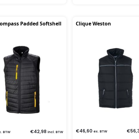
Compass Padded Softshell
Clique Weston
€
46,60
€
56,
€
42,98
ex. BTW
x. BTW
incl. BTW