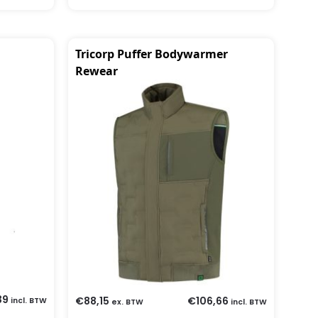
Tricorp Puffer Bodywarmer
Rewear
39
€
88,15
€
106,66
incl. BTW
ex. BTW
incl. BTW