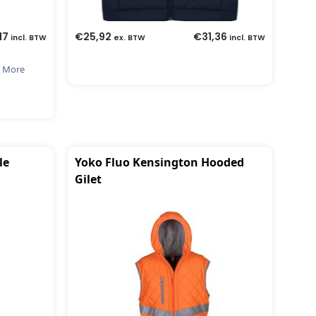
17
€
25,92
€
31,36
incl. BTW
ex. BTW
incl. BTW
 More
le
Yoko Fluo Kensington Hooded
Gilet