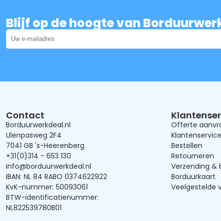
Blijf op de hoogte van Borduurwer
Contact
Klantenser
Borduurwerkdeal.nl
Offerte aanv
Ulenpasweg 2F4
Klantenservic
7041 GB 's-Heerenberg
Bestellen
+31(0)314 - 653 130
Retourneren
info@borduurwerkdeal.nl
Verzending & 
IBAN: NL 84 RABO 0374622922
Borduurkaart
KvK-nummer: 50093061
Veelgestelde 
BTW-identificatienummer:
NL822539780B01