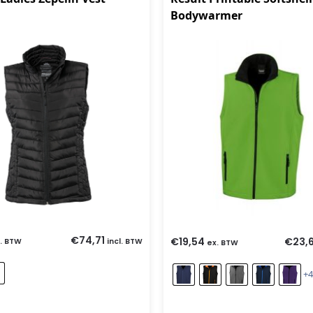
Bodywarmer
€
74,71
€
19,54
€
23,
. BTW
incl. BTW
ex. BTW
+4