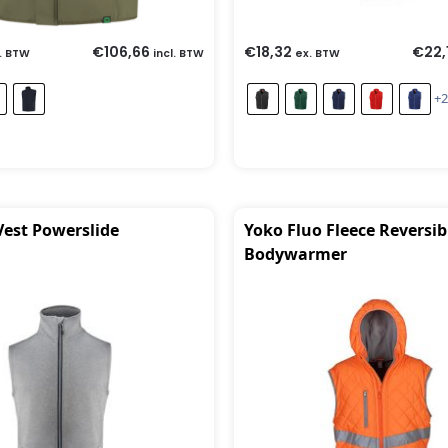
€
106,66
€
18,32
€
22,
. BTW
incl. BTW
ex. BTW
+2
Vest Powerslide
Yoko Fluo Fleece Reversib
Bodywarmer