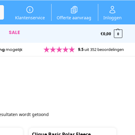
en
Klantenservice
Offerte aanvraag
Inloggen
SALE
€
0,00
0
ing
mogelijk
9.5
uit 352 beoordelingen
resultaten wordt getoond
Clique Basic Polar Fleece