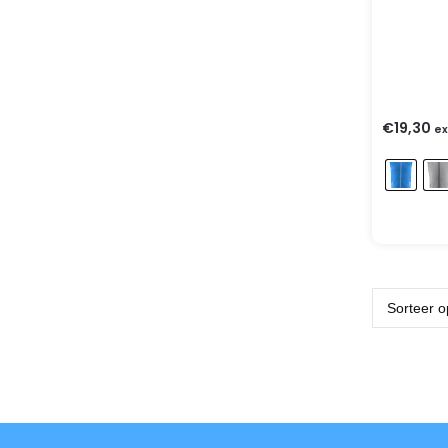
€
19,30
ex