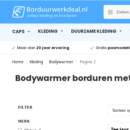
KLEDING
DUURZAME KLEDING
CAPS
Meer dan
20 jaar ervaring
Gratis
pasmodell
Home
Kleding
Bodywarmer
Pagina 2
/
/
/
Bodywarmer borduren met
FILTER
MERK
Tee Jays