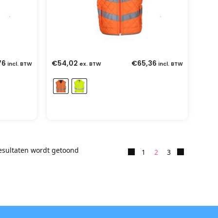
76
€
54,02
€
65,36
incl. BTW
ex. BTW
incl. BTW
resultaten wordt getoond
1
2
3