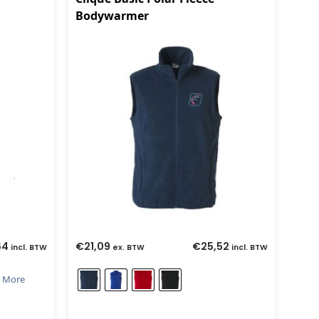
Bodywarmer
64
€
21,09
€
25,52
incl. BTW
ex. BTW
incl. BTW
 More