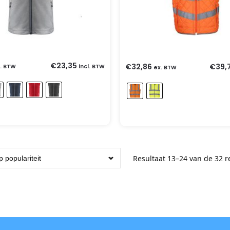
€
23,35
€
32,86
€
39,
. BTW
incl. BTW
ex. BTW
Resultaat 13–24 van de 32 