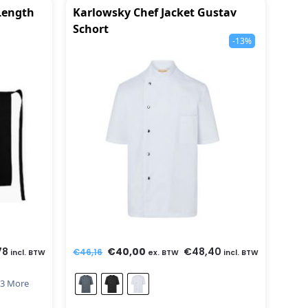
Length
Karlowsky Chef Jacket Gustav
Schort
-13%
78
€
40,00
€
48,40
€
46,16
incl. BTW
ex. BTW
incl. BTW
3 More