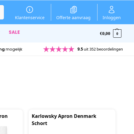
en
Klantenservice
Offerte aanvraag
Inloggen
SALE
€
0,00
0
ing
mogelijk
9.5
uit 352 beoordelingen
pron
Karlowsky Apron Denmark
Schort