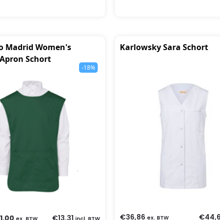
ro Madrid Women's
Karlowsky Sara Schort
 Apron Schort
-18%
€
36,86
€
44,
11,00
€
13,31
ex. BTW
ex. BTW
incl. BTW