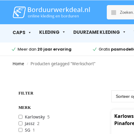
KLEDING
DUURZAME KLEDING
CAPS
Meer dan
20 jaar ervaring
Gratis
pasmodell
Home
Producten getagged “Werkschort”
/
FILTER
MERK
Karlows
Karlowsky
5
Pinafor
Jassz
2
SG
1