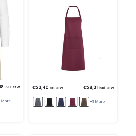
18
€
23,40
€
28,31
incl. BTW
ex. BTW
incl. BTW
 More
+3 More