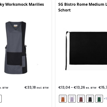
ky Worksmock Marilies
SG Bistro Rome Medium 
Schort
€
33,18
€
13,04
-
€
13,26
€
15,
x. BTW
incl. BTW
ex. BTW
+1