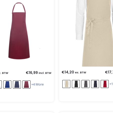
€
14,20
€
17,
€
16,99
ex. BTW
x. BTW
incl. BTW
+1
+4 More