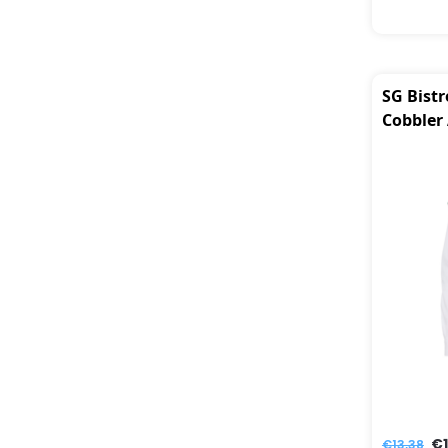
SG Bist
Cobbler
€
€
13,38