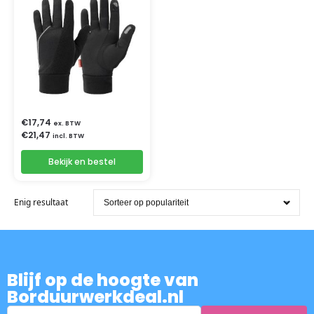
€
17,74
ex. BTW
€
21,47
incl. BTW
Bekijk en bestel
Enig resultaat
Blijf op de hoogte van
Borduurwerkdeal.nl