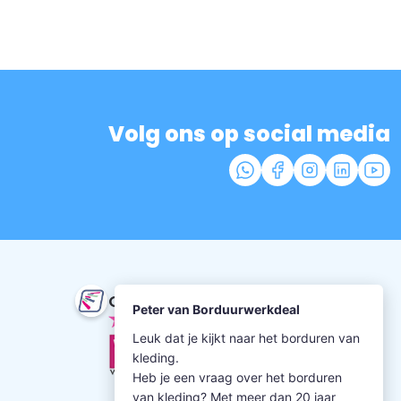
Volg ons op social media
Onze beoordeling
9.5
uit 352 beoordelingen