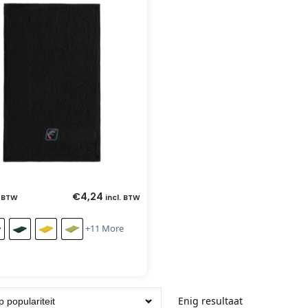
€
4,24
. BTW
incl. BTW
+11 More
Enig resultaat