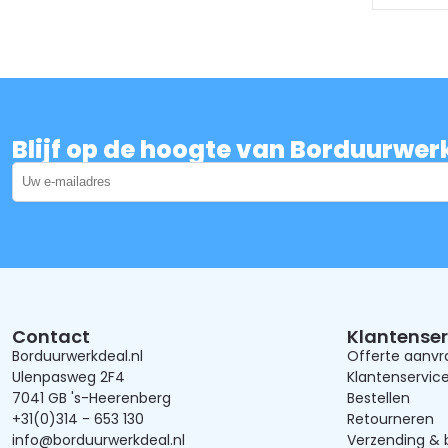
Blijf op de hoogte van Borduurwer
Contact
Klantenser
Borduurwerkdeal.nl
Offerte aanv
Ulenpasweg 2F4
Klantenservic
7041 GB 's-Heerenberg
Bestellen
+31(0)314 - 653 130
Retourneren
info@borduurwerkdeal.nl
Verzending & 