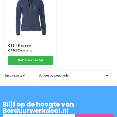
€
38,45
ex. BTW
€
46,52
incl. BTW
Bekijk en bestel
Enig resultaat
Blijf op de hoogte van
Borduurwerkdeal.nl