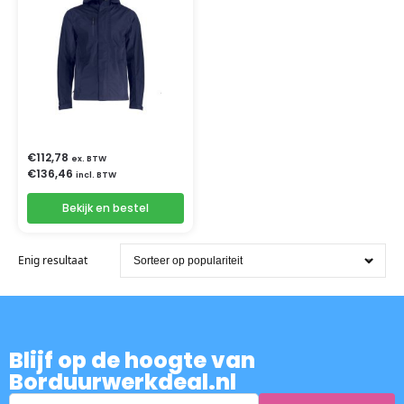
€
112,78
ex. BTW
€
136,46
incl. BTW
Bekijk en bestel
Enig resultaat
Blijf op de hoogte van
Borduurwerkdeal.nl