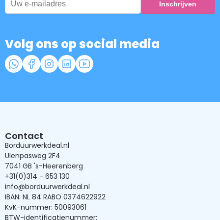
Volg ons op social media
Contact
Borduurwerkdeal.nl
Ulenpasweg 2F4
7041 GB 's-Heerenberg
+31(0)314 - 653 130
info@borduurwerkdeal.nl
IBAN: NL 84 RABO 0374622922
KvK-nummer: 50093061
BTW-identificatienummer: