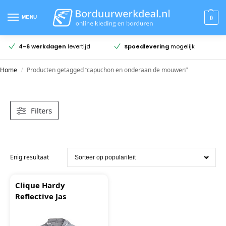
MENU
0
9.5
uit 352 beoo
evertijd
Spoedlevering
mogelijk
Home
Producten getagged “capuchon en onderaan de mouwen”
/
Filters
Enig resultaat
Clique Hardy
Reflective Jas