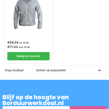
€
59,04
ex. BTW
€
71,44
incl. BTW
Bekijk en bestel
Enig resultaat
Blijf op de hoogte van
Borduurwerkdeal.nl