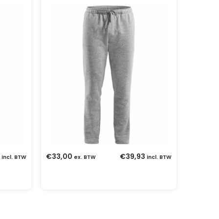
€
33,00
€
39,93
incl. BTW
ex. BTW
incl. BTW