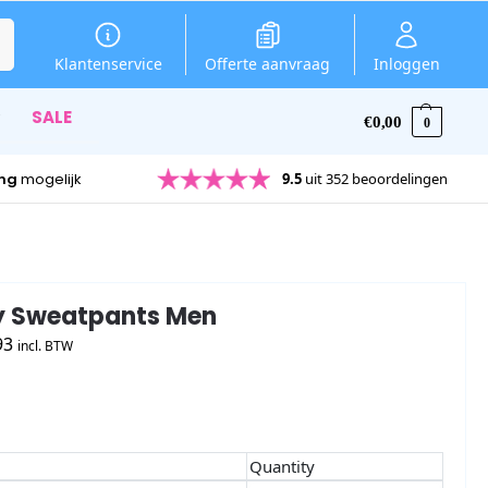
en
Klantenservice
Offerte aanvraag
Inloggen
SALE
€
0,00
0
ing
mogelijk
9.5
uit 352 beoordelingen
y Sweatpants Men
93
incl. BTW
Quantity