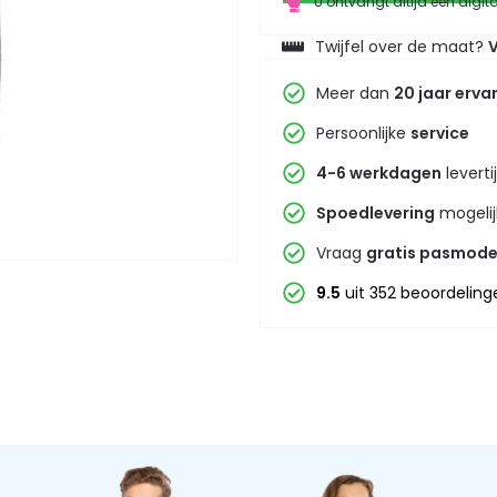
U ontvangt altijd een digit
Twijfel over de maat?
V
Meer dan
20 jaar erva
Persoonlijke
service
4-6 werkdagen
leverti
Spoedlevering
mogelij
Vraag
gratis pasmode
9.5
uit 352 beoordeling