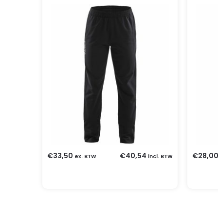
€
33,50
€
40,54
€
28,0
ex. BTW
incl. BTW