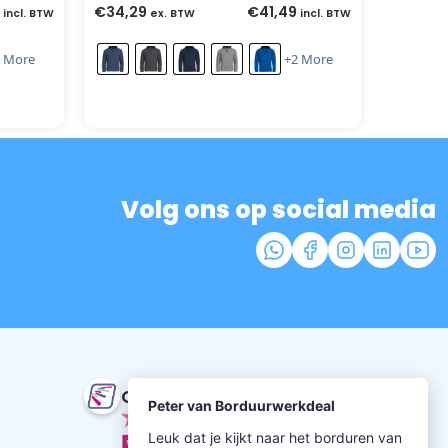
€
34,29
€
41,49
incl. BTW
ex. BTW
incl. BTW
 More
+2 More
Volg ons op social media
Onze beoordeling
9.5
uit 352 beoordelingen