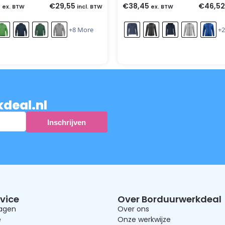
2
€
29,55
€
38,45
€
46,52
ex. BTW
incl. BTW
ex. BTW
+8 More
+2
kdeal.nl
vice
Over Borduurwerkdeal
ragen
Over ons
e
Onze werkwijze