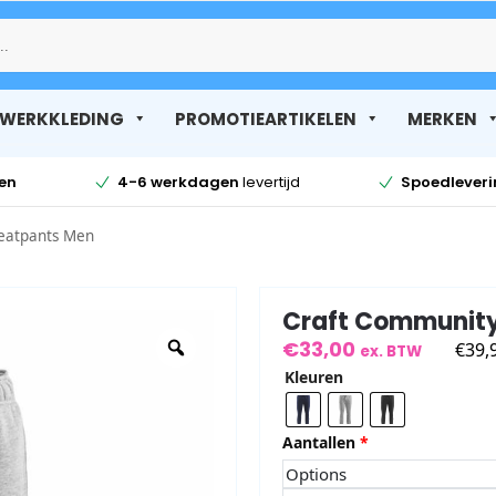
Zoek
WERKKLEDING
PROMOTIEARTIKELEN
MERKEN
en
4-6 werkdagen
levertijd
Spoedlever
eatpants Men
Craft Communit
€
33,00
€
39,
ex. BTW
Kleuren
Aantallen
*
Options