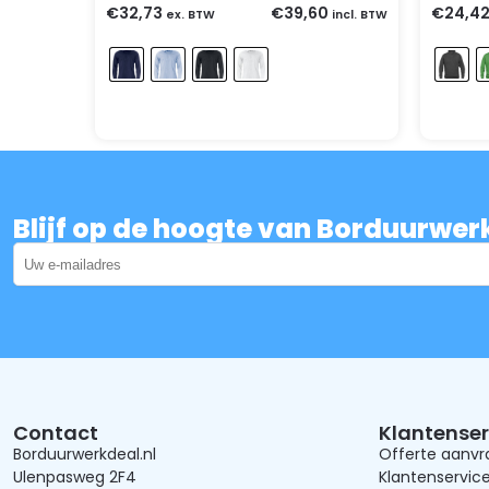
€
32,73
€
39,60
€
24,4
ex. BTW
incl. BTW
Blijf op de hoogte van Borduurwer
Contact
Klantenser
Borduurwerkdeal.nl
Offerte aanv
Ulenpasweg 2F4
Klantenservic