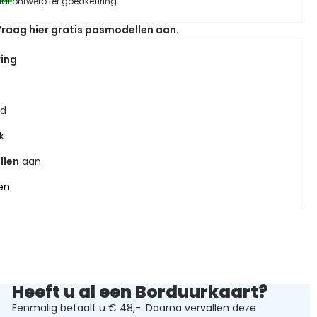
aal ontwerp ter goedkeuring
raag hier gratis pasmodellen aan.
ring
jd
k
llen
aan
en
Heeft u al een Borduurkaart?
Eenmalig betaalt u € 48,-. Daarna vervallen deze