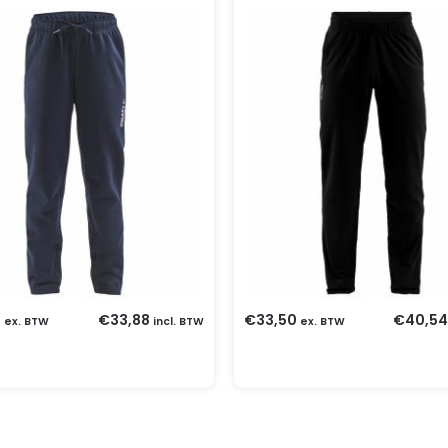
0
€
33,88
€
33,50
€
40,54
ex. BTW
incl. BTW
ex. BTW