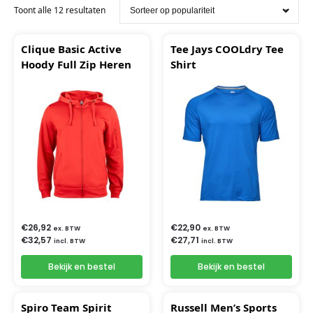
Toont alle 12 resultaten
Clique Basic Active
Tee Jays COOLdry Tee
Hoody Full Zip Heren
Shirt
€
26,92
€
22,90
ex. BTW
ex. BTW
€
32,57
€
27,71
incl. BTW
incl. BTW
Bekijk en bestel
Bekijk en bestel
Spiro Team Spirit
Russell Men’s Sports