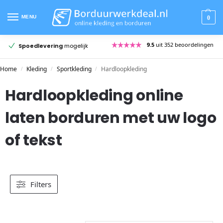
MENU
0
en
Meer dan
20 jaar ervaring
Gratis
pasmodellen
Home
Kleding
Sportkleding
Hardloopkleding
/
/
/
Hardloopkleding online
laten borduren met uw logo
of tekst
Filters