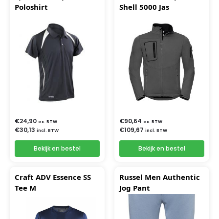
Poloshirt
Shell 5000 Jas
€
24,90
€
90,64
ex. BTW
ex. BTW
€
30,13
€
109,67
incl. BTW
incl. BTW
Bekijk en bestel
Bekijk en bestel
Craft ADV Essence SS
Russel Men Authentic
Tee M
Jog Pant