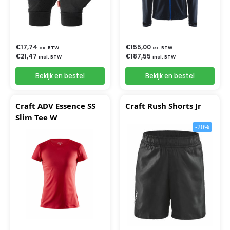
€
17,74
€
155,00
ex. BTW
ex. BTW
€
21,47
€
187,55
incl. BTW
incl. BTW
Bekijk en bestel
Bekijk en bestel
Craft ADV Essence SS
Craft Rush Shorts Jr
Slim Tee W
-20%