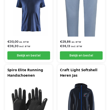
€
30,00
€
29,86
ex. BTW
ex. BTW
€
36,30
€
36,13
incl. BTW
incl. BTW
Bekijk en bestel
Bekijk en bestel
Spiro Elite Running
Craft Light Softshell
Handschoenen
Heren Jas